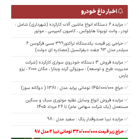
اخبار داغ خودرو
✅ مزایده 6 دستگاه انواع ماشین آلات کارکرده (شهرداری) شامل :
لودر ، وانت تویوتا هایلوکس ، کامیون کمپرسی ، موتور
✅ حراجی زیر قیمت یکدستگاه تراکتور399 مسی فرگوسن 6
سیلندر مدل 93 جفت دیفرانسیل (مصادره ای دولت)
✅ مزایده فروش 3 دستگاه خودروی سواری کارکرده (شرکت
مدیریت طرح و توسعه) : سوزوکی گرند ویتارا ، مگان 2000 ، پژو
پارس
✅ حراج 145/000/000 تومانی پراید مدل : 1381 ( دوگانه سوز)
✅ مزایده فروش انواع وسایل نقلیه موتوری سبک و سنگین
مستعمل (یک شرکت سهامی عام) تا 26 مرداد 1405
✅ مزایده تیبا صندوقدار رنگ : سفید مدل : 98
✅
حراج زیر قیمت 320/000/000 تومانی تیبا 2 مدل 97