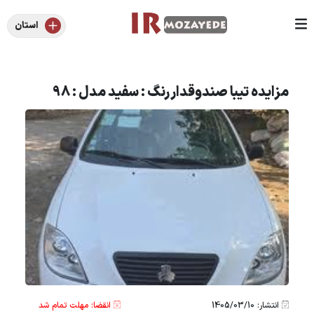
استان
مزایده تیبا صندوقدار رنگ : سفید مدل : 98
انتشار: 1405/03/10
انقضا: مهلت تمام شد