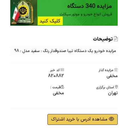
توضیحات
مزایده خودرو یک دستگاه تیبا صندوقدار رنگ : سفید مدل : 98
مزایده گذار
کد خبر
مخفی
820882
استان برگزاری
قیمت :
تهران
مخفی
مشاهده آدرس با خرید اشتراک