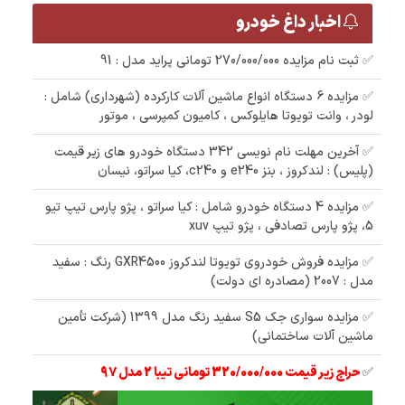
اخبار داغ خودرو
✅ ثبت نام مزایده 270/000/000 تومانی پراید مدل : 91
✅ مزایده 6 دستگاه انواع ماشین آلات کارکرده (شهرداری) شامل :
لودر ، وانت تویوتا هایلوکس ، کامیون کمپرسی ، موتور
✅ آخرین مهلت نام نویسی 342 دستگاه خودرو های زیر قیمت
(پلیس) : لندکروز ، بنز e240 و c240، کیا سراتو، نیسان
✅ مزایده 4 دستگاه خودرو شامل : کیا سراتو ، پژو پارس تیپ تیو
5، پژو پارس تصادفی ، پژو تیپ xuv
✅ مزایده فروش خودروی تویوتا لندکروز GXR4500 رنگ : سفید
مدل : 2007 (مصادره ای دولت)
✅ مزایده سواری جک S5 سفید رنگ مدل 1399 (شرکت تأمین
ماشین آلات ساختمانی)
✅
حراج زیر قیمت 320/000/000 تومانی تیبا 2 مدل 97