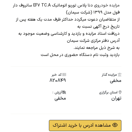
مزایده خودرو
ی دنا پلاس توربو اتوماتیک EF7 TC.A سانروف دار
فول مدل ۱۳۹۹ (شرکت سیمان)
از متقاضیان دعوت میگردد حداکثر ظرف مدت یک هفته پس از
تاریخ درج آگهی نسبت به
دریافت استاد مزایده و بازدید و کارشناسی وضعیت موجود به
آدرس دفتر مرکزی شرکت سیمان
به شرح ذیل مراجعه نمایند.
بازدید وثبت نام دستگاه حضوری در محل است
مزایده گذار
کد خبر
مخفی
820849
استان برگزاری
ارزش :
تهران
مخفی
مشاهده آدرس با خرید اشتراک