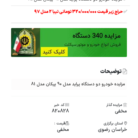
✅
حراج زیر قیمت 320/000/000 تومانی تیبا 2 مدل 97
توضیحات
مزایده خودرو دو دستگاه پراید مدل 90 پیکان مدل 81
مزایده گذار
کد خبر
مخفی
820828
استان برگزاری
قیمت :
خراسان رضوی
مخفی