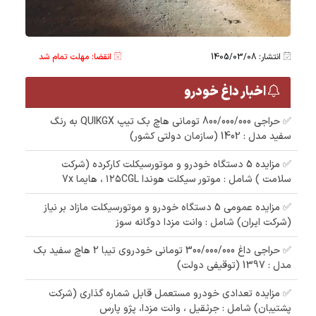
انتشار: 1405/03/08
انقضا: مهلت تمام شد
اخبار داغ خودرو
✅ حراجی 800/000/000 تومانی ھاچ بک تیپ QUIKGX به رنگ
سفید مدل : 1402 (سازمان دولتی کشور)
✅ مزایده 5 دستگاه خودرو و موتورسیکلت کارکرده (شرکت
سلامت ) شامل : موتور سیکلت هوندا ۱۲۵CGL ، هایما 7x
✅ مزایده عمومی 5 دستگاه خودرو و موتورسیکلت مازاد بر نیاز
(شرکت ایران) شامل : وانت مزدا دوگانه سوز
✅ حراجی داغ 300/000/000 تومانی خودروی تیبا 2 هاچ سفید بک
مدل : 1397 (توقیفی دولت)
✅ مزایده تعدادی خودرو مستعمل قابل شماره گذاری (شرکت
پشتیبان) شامل : جرثقیل ، وانت مزدا، پژو پارس