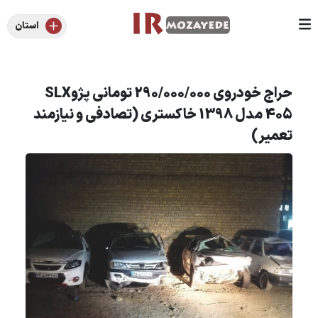
استان
حراج خودروی 290/000/000 تومانی پژوSLX
405 مدل 1398 خاکستری (تصادفی و نیازمند
تعمیر)