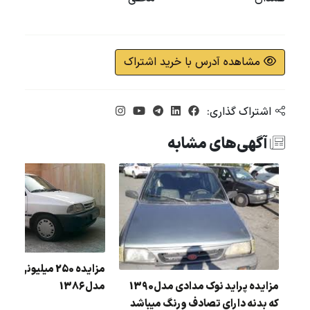
مشاهده آدرس با خرید اشتراک
اشتراک گذاری:
آگهی‌های مشابه
مزایده 250 میلیونی 
مزایده پراید نوک مدادی مدل1390
مدل1386
گ : سفید
که بدنه دارای تصادف ورنگ میباشد