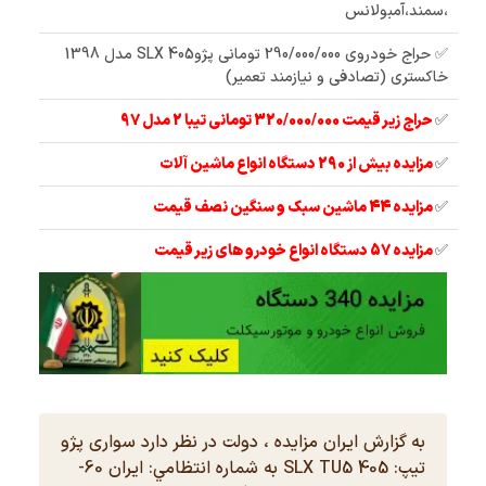
،سمند،آمبولانس
✅ حراج خودروی 290/000/000 تومانی پژوSLX 405 مدل 1398
خاکستری (تصادفی و نیازمند تعمیر)
✅
حراج زیر قیمت 320/000/000 تومانی تیبا 2 مدل 97
✅
مزایده بیش از 290 دستگاه انواع ماشین آلات
✅
مزایده 44 ماشین سبک و سنگین نصف قیمت
✅
مزایده 57 دستگاه انواع خودرو های زیر قیمت
به گزارش ایران مزایده ، دولت در نظر دارد سواری پژو
تيپ: 405 SLX TU5 به شماره انتظامي: ايران 60-