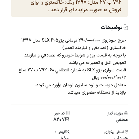
792 ب 27 مدل: 1398 رنگ: خاكستري را برای
فروش به صورت مزایده ای قرار دهد .
توضیحات
حراج
خودروی 290/000/000 تومانی پژوSLX 405 مدل 1398
خاکستری (تصادفی و نیازمند تعمیر)
با توجه به قيمت روز و شرايط خودرو كه تصادفي و نيازمند
تعويض اتاق و تعميرات مي باشد
قيمت سواري پژو SLX به شماره انتظامي 60- 792 ب 27 مبلغ
000/000/900/2 ريال
معادل دويست و نود ميليون تومان برآورد مي گردد.
بازدید از دستگاه حضوری میباشد
مزایده گذار
کد خبر
مخفی
820741
استان برگزاری
ارزش :
همدان
مخفی