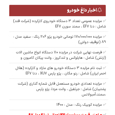
اخبار داغ خودرو
✅ مزایده عمومی تعداد 3 دستگاه خودروی کارکرده (شرکت قند)
شامل : دنا EF7 ، سمند سورن EF7
✅ مزایده 170/000/000 تومانی خودرو پژو 206 رنگ : سفید مدل :
89 (توقیف دولتی)
✅ فرصت نهایی شرکت در مزایده 110 دستگاه انواع ماشین الات
(ارتش) شامل : هایلوکس و لندکروز ، وانت پیکان کامیون و
✅ ثبت نام مزایده 3 دستگاه خودرو های مازاد و کارکرده (هلال
احمر ایران) شامل : رنو مگان ، پژو پارس XU7 ، دنا EF7
✅ مزایده تعدادی خودرو مستعمل قابل شماره گذاری (شرکت
پشتیبان) شامل : جرثقیل ، وانت مزدا، پژو پارس
،سمند،آمبولانس
✅ مزایده کوییک رنگ : مدل : 1400