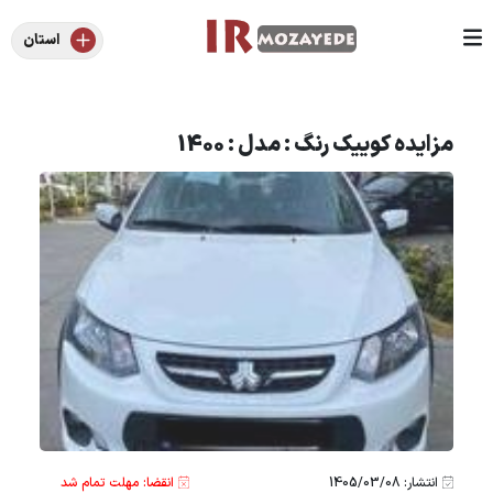
استان
مزایده کوییک رنگ : مدل : 1400
انتشار: 1405/03/08
انقضا: مهلت تمام شد