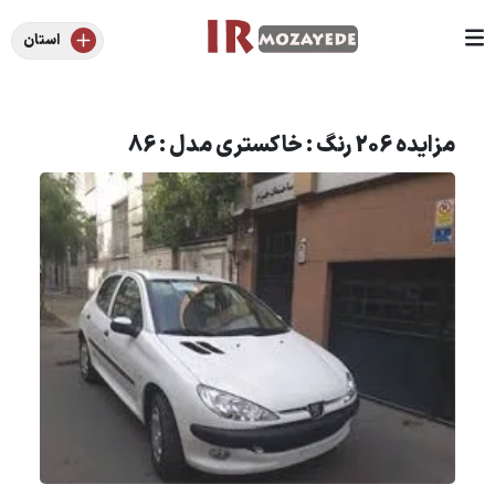
استان
مزایده 206 رنگ : خاکستری مدل : 86