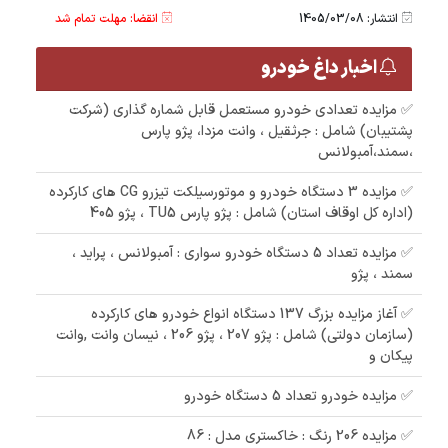
انتشار: 1405/03/08
انقضا: مهلت تمام شد
اخبار داغ خودرو
✅ مزایده تعدادی خودرو مستعمل قابل شماره گذاری (شرکت
پشتیبان) شامل : جرثقیل ، وانت مزدا، پژو پارس
،سمند،آمبولانس
✅ مزایده 3 دستگاه خودرو و موتورسیلکت تیزرو CG های کارکرده
(اداره کل اوقاف استان) شامل : پژو پارس TU5 ، پژو 405
✅ مزایده تعداد 5 دستگاه خودرو سواری : آمبولانس ، پراید ،
سمند ، پژو
✅ آغاز مزایده بزرگ 137 دستگاه انواع خودرو های کارکرده
(سازمان دولتی) شامل : پژو 207 ، پژو 206 ، نیسان وانت ,وانت
پیکان و
✅ مزایده خودرو تعداد 5 دستگاه خودرو
✅ مزایده 206 رنگ : خاکستری مدل : 86