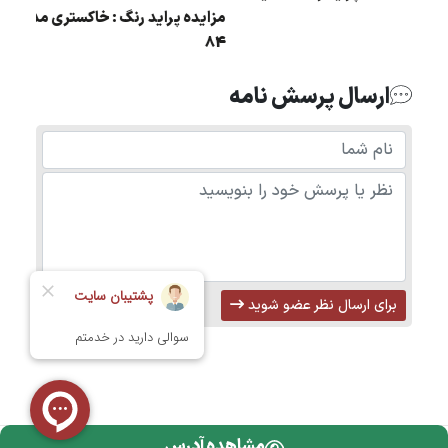
مزایده پراید رنگ : خاکست
مدل : 89
84
ارسال پرسش نامه
برای ارسال نظر عضو شوید
مشاهده آدرس
تمامی حقوق محفوظ است