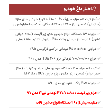
اخبار داغ خودرو
✅ آغاز ثبت نام مزایده بزرگ 160 دستگاه انواع خودرو های مازاد
(سازمان) شامل : بنز E240 و C240، مگان، ماکسیما،هایلوکس و
✅ مزایده 57 دستگاه انواع خودرو های زیر قیمت (ستاد دولتی
کشور) + لیست از نیسان وانت 450 میلیونی تا تیبا 180 تومنی
✅ حراجی 450/000/000 تومانی تراکتور فرگوسن 285
✅ حراج 700/000/000 تومانی پژو 206 TU5 مدل : 96
✅ ثبت نام مزایده 3 دستگاه خودرو های مازاد و کارکرده (هلال
احمر ایران) شامل : رنو مگان ، پژو پارس XU7 ، دنا EF7
✅ مزایده 405 رنگ : نقره ای مدل : 89
✅
حراج زیر قیمت 320/000/000 تومانی تیبا 2 مدل 97
✅
مزایده بیش از 290 دستگاه انواع ماشین آلات