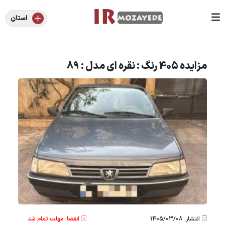
استان
مزایده 405 رنگ : نقره ای مدل : 89
انتشار: 1405/03/08
انقضا: مهلت تمام شد