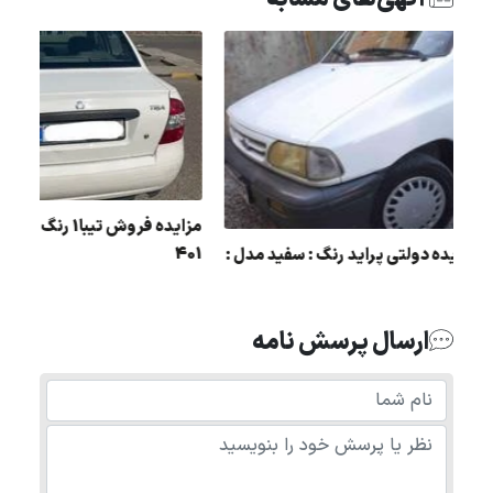
آگهی‌های مشابه
مزایده فروش
401
مزایده دولتی پراید رنگ : سفید مدل :
93
ارسال پرسش نامه