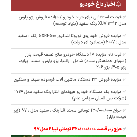
اخبار داغ خودرو
✅ فرصت استثنایی برای خرید خودرو / مزایده فروش پژو پارس
مدل 1392 XUV رنگ سفید (بنیاد توسعه)
✅ مزایده فروش خودروی تویوتا لندکروز GXR4500 رنگ : سفید
مدل : 2007 (مصادره ای دولت)
✅ ثبت نام مزایده 18 دستگاه خودرو های نصف قیمت بازار
(شورای هماهنگی ستاد) شامل : زانتیا، پژو پارس، سمند، پراید،
پژو 405، پژو 206
✅ مزایده فروش 23 دستگاه ماشین آلات فرسوده سبک و سنگین
✅ مزایده یک دستگاه خودرو هیوندای النترا رنگ سفید مدل ۲۰۱۴
(شرکت بین المللی سهامی عام)
✅ حراج 130/000/000 تومانی سمند LX رنگ : سفید مدل : 87 (زیر
قیمت بازار)
✅
حراج زیر قیمت 320/000/000 تومانی تیبا 2 مدل 97