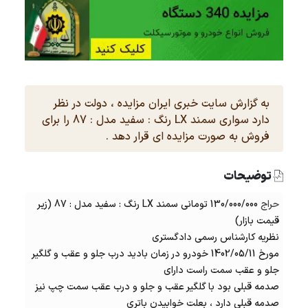
به گزارش سایت خبری ایران مزایده ، دولت در نظر
دارد سواری سمند LX رنگ : سفید مدل : 87 را برای
فروش به صورت مزایده ای قرار دهد .
توضیحات
حراج
130/000/000 تومانی سمند LX رنگ : سفید مدل : 87 (زیر
قیمت بازار)
نظریه کارشناس رسمی دادگستری
مورخ 1402/05/11 خودرو در زمان بادید درب جلو و عقب و گلگیر
جلو و عقب سمت راست دارای
صدمه قبلی بود با گلگیر عقب و جلو و درب عقب سمت چپ نیز
صدمه قبلی دارد ، بعلت خوابیدن باتری