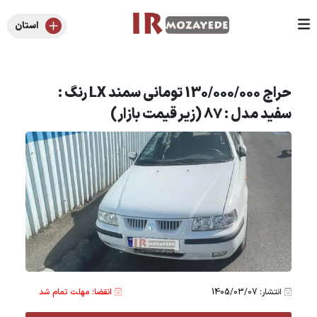
استان
حراج 130/000/000 تومانی سمند LX رنگ :
سفید مدل : 87 (زیر قیمت بازار)
انتشار: 1405/03/07
انقضا: مهلت تمام شد