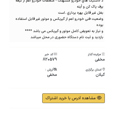
د لاستيک هاي خودرو مستهلک - متعلقات خودرو اعم از تیغه
برف پاک کن و آینه
بغل غیر قابل بهره برداري .است
وضعیت فنی خودرو اعم از گیربکس و موتور غیر قابل استفاده
بوده
و نیاز به تعویض کامل موتور و گیربکس می باشد ****
بازدید و ثبت نام دستگاه حضوری در محل میباشد
مزایده گذار
کد خبر
مخفی
820579
استان برگزاری
ارزش :
گیلان
مخفی
مشاهده آدرس با خرید اشتراک