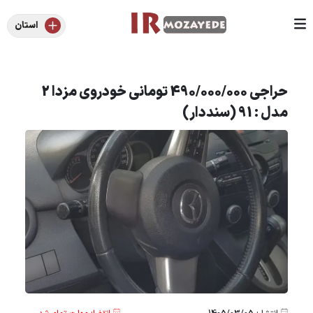
استان
حراجی 490/000/000 تومانی خودروی مزدا 2
مدل : 91 (سنددار)