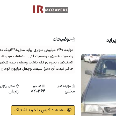
توضیحات
 پرايد
مزایده 340 میل
وضعیت ظاھری ، وضعیت فنی ، متعلقات مربوطه ، 
لاستیکھا ، نحوه ی نگه داشت وسیله ، بیمه شخص ثا
حاضر قیمت آن مبلغ سیصد وچھل میلیون تومان (3/400/000/000 ریال)تعیین میگرد
مزایده گذار
کد خبر
استان برگزاری
مخفی
820366
زنجان
مشاهده آدرس با خرید اشتراک