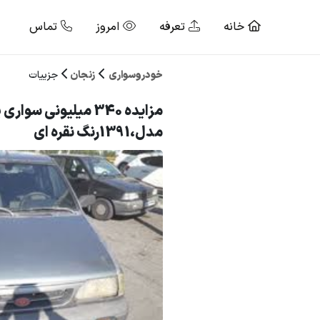
خانه
تعرفه
امروز
تماس
خودروسواری
زنجان
جزییات
مزایده 340 میلیونی سواری
مدل،1391رنگ نقره ای