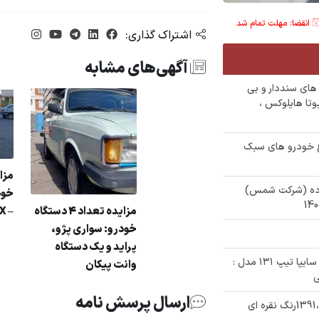
انقضا: مهلت تمام شد
اشتراک گذاری:
آگهی‌های مشابه
ع خودرو های سنددار و بی
تظامی تهران) : بنز e240 ،تویوتا هایلوکس ،
12 دستگاه انواع خودرو های سبک
مزا
وی کارکرده (شرکت شمس)
مزایده تعداد 4 دستگاه
– 7XU GLX به مدل 98
خودرو: سواری پژو،
پراید و یک دستگاه
✅ حراج 240/000/000 تومنی خودرو پراید سایپا تیپ ۱۳۱ مدل :
وانت پیکان
ارسال پرسش نامه