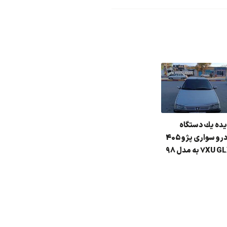
یده یك دستگاه
خودرو سواری پژو 405