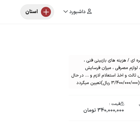
داشبورد
استان
یونی سواری پرايد مدل،1391رنگ نقره ای / ھزینه ھای بازبینی فنی ،
لوازم مصرفی ، میزان فرسایش
لث و اخذ استعلام لازم و ... در حال
د
قیمت :
340,000,000 تومان