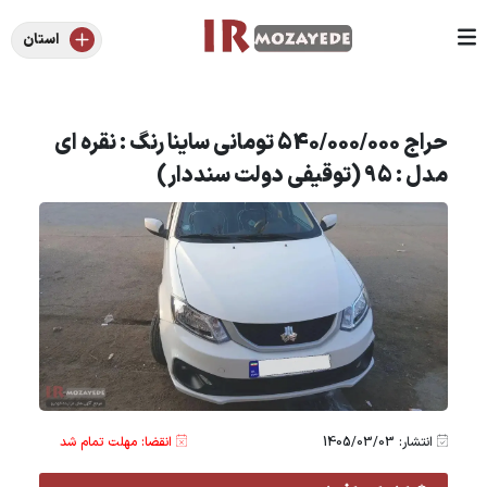
استان
حراج 540/000/000 تومانی ساینا رنگ : نقره ای
مدل : 95 (توقیفی دولت سنددار)
انتشار: 1405/03/03
انقضا: مهلت تمام شد