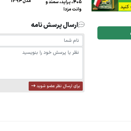
مدل 1394
405، پراید، سمند و
وانت مزدا
ارسال پرسش نامه
برای ارسال نظر عضو شوید