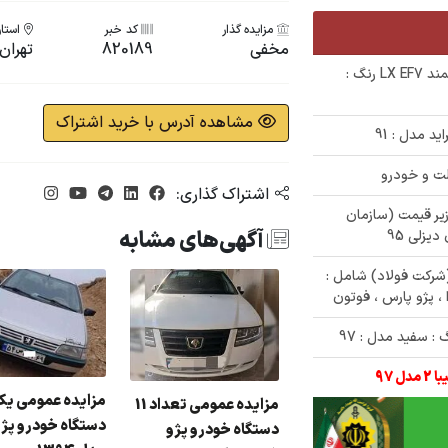
مزایده گذار
کد خبر
استان
مخفی
820189
تهران
✅ حراج 450/000/000 تومانی خودروی سمند LX EF7 رنگ :
مشاهده آدرس با خرید اشتراک
اشتراک گذاری:
ای زیر قیمت (سازمان
آگهی‌های مشابه
و مازاد(شرکت فولاد) شامل :
 ، پژو پارس ، فوتون
زایده دولتی پارس
مزایده عمومی ی
مزایده عمومی تعداد 11
نگ : نقره ای مدل : 82
دستگاه خودرو پژو