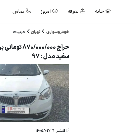
خانه
تعرفه
امروز
تماس
خودروسواری
تهران
جزییات
حراج 870/000/000
سفید مدل : 97
انتشار: 1405/02/31