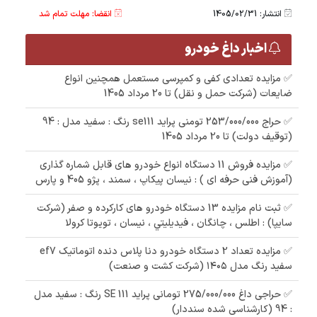
انتشار: 1405/02/31
انقضا: مهلت تمام شد
اخبار داغ خودرو
✅ مزایده تعدادی کفی و کمپرسی مستعمل همچنین انواع
ضایعات (شرکت حمل و نقل) تا 20 مرداد 1405
✅ حراج 253/000/000 تومنی پراید se111 رنگ : سفید مدل : 94
(توقیف دولت) تا 20 مرداد 1405
✅ مزایده فروش 11 دستگاه انواع خودرو های قابل شماره گذاری
(آموزش فنی حرفه ای ) : نیسان پیکاپ ، سمند ، پژو 405 و پارس
✅ ثبت نام مزایده 13 دستگاه خودرو های کارکرده و صفر (شرکت
سایپا) : اطلس ، چانگان ، فيديليتي ، نیسان ، تویوتا کرولا
✅ مزایده تعداد 2 دستگاه خودرو دنا پلاس دنده اتوماتیک ef7
سفید رنگ مدل ۱۴۰۵ (شرکت کشت و صنعت)
✅ حراجی داغ 275/000/000 تومانی پراید 111 SE رنگ : سفید مدل
: 94 (کارشناسی شده سنددار)