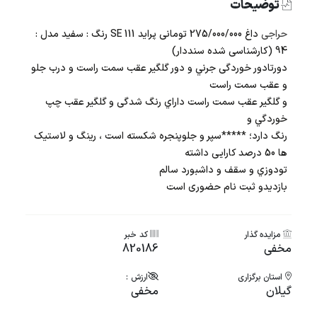
توضیحات
حراجی
داغ 275/000/000 تومانی پراید 111 SE رنگ : سفید مدل :
94 (کارشناسی شده سنددار)
دورتادور خوردگی جرني و دور گلگیر عقب سمت راست و درب جلو
و عقب سمت راست
و گلگیر عقب سمت راست داراي رنگ شدگی و گلگیر عقب چپ
خوردگي و
رنگ دارد؛ *****سپر و جلوپنجره شکسته است ، رینگ و لاستیک
ها 50 درصد کارایی داشته
تودوزي و سقف و داشبورد سالم
بازدیدو ثبت نام حضوری است
مزایده گذار
کد خبر
مخفی
820186
استان برگزاری
ارزش :
گیلان
مخفی