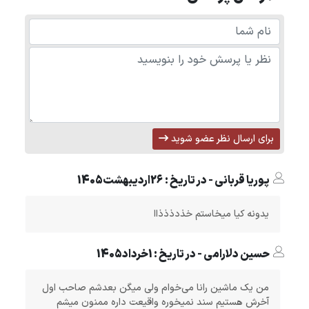
برای ارسال نظر عضو شوید
پوریا قربانی - در تاریخ : 26اردیبهشت1405
یدونه کیا میخاستم خذدذذذاا
حسین دلارامی - در تاریخ : 1خرداد1405
من یک ماشین رانا می‌خوام ولی میگن بعدشم صاحب اول
آخرش هستیم سند نمیخوره واقیعت داره ممنون میشم