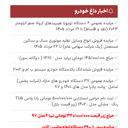
اخبار داغ خودرو
✅ مزایده عمومی 6 دستگاه تویوتا هیبریدهای کرولا صفر کیلومتر
2023 (نقد و اقساط) تا 19 مرداد 1405
✅ مزایده فروش انواع وسایل نقلیه موتوری سبک و سنگین
مستعمل (یک شرکت سهامی عام) تا 26 مرداد 1405
✅ حراج 145/000/000 تومانی پراید مدل : 1381 ( دوگانه سوز)
✅ مزایده فروش ششدانگ یکدستگاه خودرو سیستم ب ام و 2002
✅ مزایده عمومی 37 دستگاه خودرو های مازاد (شرکت پخش)
شامل : وانت پادرا مدل های 1400 و 87
✅ ثبت نام حراجی استثنایی 500/000/000 تومانی رانا پلاس TU5
رنگ : مشکی مدل : 1402 (زیر قیمت بازار)
✅
حراج زیر قیمت 320/000/000 تومانی تیبا 2 مدل 97
✅
مزایده بیش از 290 دستگاه انواع ماشین آلات