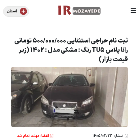
استان
ثبت نام حراجی استثنایی 500/000/000 تومانی
رانا پلاس TU5 رنگ : مشکی مدل : 1402 (زیر
قیمت بازار)
انتشار: 1405/02/23
انقضا: مهلت تمام شد