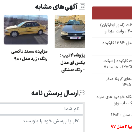
آگهی‌های مشابه
سیکلت (امور ایثارگران)
✅ مزایده خرید خودروی سوزوکی و یتارا مدل ۱۳۹۴ کارکرده
مزایده سمند تاک
زایده یک دستگاه
مزایده پژو405تیپ :
رنگ : زرد مدل : 90
ودرو سواری پژو پارس
یکلت کارکرده (شرکت
جی ال ایکس ای مدل
دل 1387
1383: - رنگ:مشکی
متالیک
ا هیبریدهای کرولا صفر
ارسال پرسش نامه
صت ثبت نام مزایده 38 دستگاه خودرو های مازاد
ک ، ایسوزو
 : 1402