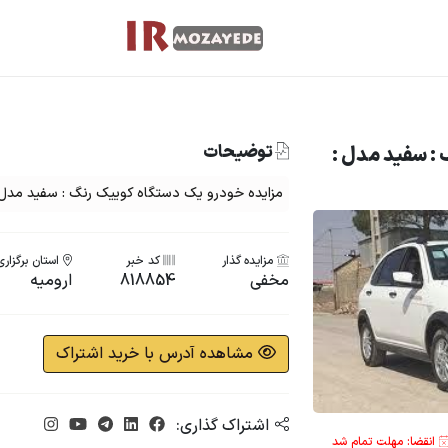
توضیحات
 : سفید مدل :
مزایده خودرو یک دستگاه کوییک رنگ : سفید مدل : 02
مزایده گذار
کد خبر
استان برگزاری
مخفی
818854
ارومیه
مشاهده آدرس با خرید اشتراک
اشتراک گذاری:
انقضا: مهلت تمام شد