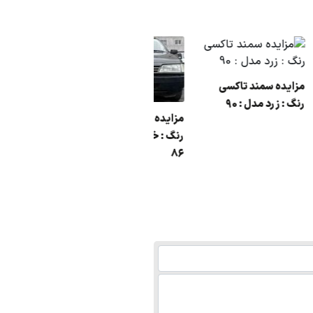
مزایده سمند تاکسی
رنگ : زرد مدل : 90
مزایده شهر سراب روا
سی
مزاید
رنگ : خاکستری مدل :
خودرو
86
مدل 1387