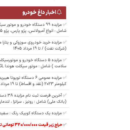
اخبار داغ خودرو
✅ مزایده 99 دستگاه خودرو و موتور 
شامل : انواع آمبولانس، پژو پارس، پژو 405 ، وانت مزدا و
مزایده سمند تاکسی
رنگ : زرد مدل : 90
(شرکت نفت) / تا 19 مرداد 1405
مزایده شهر سراب روا
 تاکسی
م
رنگ : خاکستری مدل :
: 90
خ
✅ مزایده 5 دستگاه خودرو و موتورس
86
م
سلامت ) شامل : موتور سیکلت هوندا ۱۲۵CGL ، هایما 7x
✅ مزایده عمومی 6 دستگاه تویوت
کیلومتر 2023 (نقد و اقساط) تا 19 مرداد 1405
✅ آخرین فر
(بانک ملی) شامل : رونیز ، سرانزا ، لندمار
✅ مزایده یک دستگاه کوییک رنگ : سفید مدل
✅
حراج زیر قیمت 320/000/000 تومانی تیبا 2 مدل 97