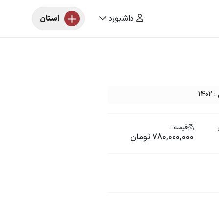
داشبورد
استان
14
قیمت :
780,000,000 تومان