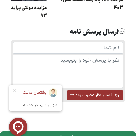
مزایده 207 پانا رنگ : سفید مدل :
403
مزایده دولتی پراید رنگ :
93
ارسال پرسش نامه
برای ارسال نظر عضو شوید