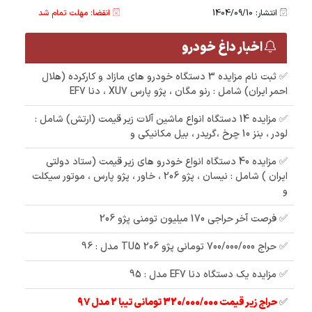
انتشار: 1404/09/10
انقضا: مهلت تمام شد
اخبار داغ خودرو
✅ ثبت نام مزایده 3 دستگاه خودرو های مازاد و کارکرده (هلال
احمر ایران) شامل : رنو مگان ، پژو پارس XU7 ، دنا EF7
✅ مزایده 14 دستگاه انواع ماشین آلات زیر قیمت (ارتش) شامل :
لودر ، بنز 10 چرخ ،گریدر ، بیل مکانیکی و
✅ مزایده 40 دستگاه انواع خودرو های زیر قیمت (ستاد دولتی
ایران ) شامل : نیسان ، پژو 206 ، خاور ، پژو پارس ، موتور سیکلت
و
✅ فرصت آخر حراجی 170 میلیون تومنی پژو 206
✅ حراج 700/000/000 تومانی پژو 206 TU5 مدل : 96
✅ مزایده یک دستگاه دنا EF7 مدل : 95
✅
حراج زیر قیمت 320/000/000 تومانی تیبا 2 مدل 97