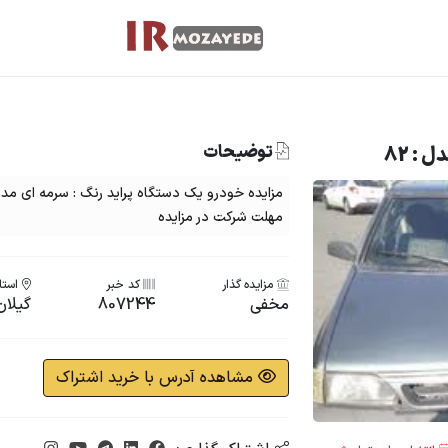
توضیحات
 : 82
مهلت شرکت در مزایده
مزایده گذار
کد خبر
استان
مخفی
807244
گیلان
مشاهده آدرس با خرید اشتراک