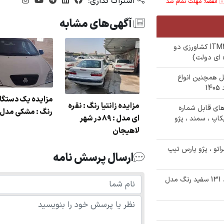
اشتراک گذاری:
انقضا: مهلت تمام شد
آگهی‌های مشابه
✅ حراج 750/000/000 تومانی تراکتور ITM475 کشاورزی دو
 همچنین انواع
زایده فروش پراید
مزایده زانتیا رنگ : نقره
 خودرو های قابل شماره
رنگ : مشکی مدل : 3
نگ : مشکی مدل : 85
ای مدل : 89 در شهر
اپ ، سمند ، پژو
لاهیجان
ا سراتو ، پژو پارس تیپ
ارسال پرسش نامه
✅ حراج 255/000/000 تومنی سواری پراید 131 سفید رنگ مدل