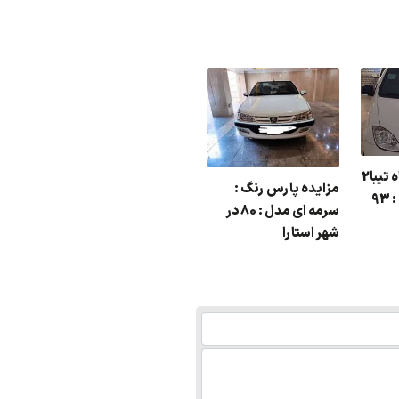
مزایده یک دستگاه تیبا2
مزایده پراید رنگ : نقره
مزایده
مزایده پارس رنگ :
9
ای مدل : 88
سرمه ای مدل : 80 در
لنگرود
شهر استارا