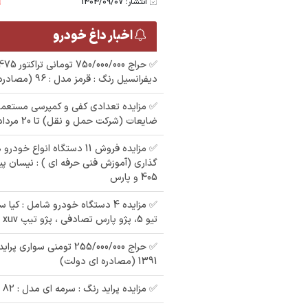
انتشار: 1404/09/07
اخبار داغ خودرو
دیفرانسیل رنگ : قرمز مدل : 96 (مصادره ای دولت)
✅ مزایده تعدادی کفی و کمپرسی مستعمل
ضایعات (شرکت حمل و نقل) تا 20 مرداد 1405
مزایده پراید رنگ : نقره
مزایده پراید رنگ :
م
 رنگ :
✅ مزایده فروش 11 دستگاه انواع
ای مدل : 88
سفید مدل : 91 در شهر
ر
سرمه ای مدل : 80 در
گذاری (آموزش فنی حرفه ای ) : نیسان پیک
لنگرود
405 و پارس
✅ مزایده 4 دستگاه خودرو شامل : کی
تیو 5، پژو پارس تصادفی ، پژو تیپ xuv
1391 (مصادره ای دولت)
✅ مزایده پراید رنگ : سرمه ای مدل : 82