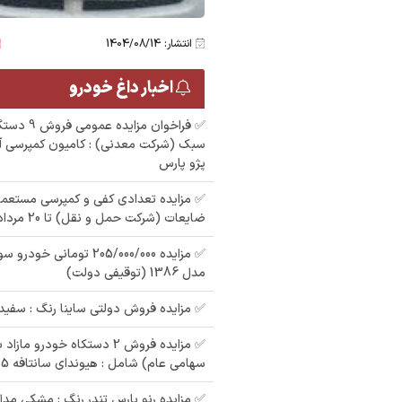
انتشار: 1404/08/14
اخبار داغ خودرو
✅ فراخوان مز
سبک (شرکت معدنی) : کامیون کمپرسی آمی
ستگاه
پژو پارس
خودرو سواري پژو 405
مزایده سواری تيبا به
م
مزایده مزدا دو کابین
✅ مزایده تعدادی کفی و کمپرسی مستعمل
 مدل
شماره انتظامي
ضایعات (شرکت حمل و نقل) تا 20 مرداد 1405
:
رنگ : نقره ای مدل : 87
62و336ايران13 مدل
در اصفهان
1398
✅ مزایده 205/000/000 تومان
مدل 1386 (توقیفی دولت)
✅ مزایده فروش دولتی ساینا رنگ : سفید مد
✅ مزایده فروش 2 دستکاه خودرو 
سهامی عام) شامل : هیوندای سانتافه 2015 ، پژو پارس
✅ مزایده رنو پارس تندر رنگ : مشکی مدل :