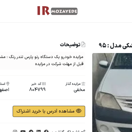
توضیحات
کی مدل : 95
قبل از مهلت شرکت در مزایده
مزایده گذار
کد خبر
استان
مخفی
804799
اصفه
مشاهده آدرس با خرید اشتراک