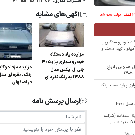
اشتراک گذاری:
آگهی‌های مشابه
انقضا: مهلت تمام شد
ایده عمومی فروش 9 دستگاه خودرو سنگین و
کو ، تیبا، سمند و
مزایده يك دستگاه
خودرو سواري پژو 405
زایده وانت پیکان رنگ
مزایده مزدا دو کا
 همچنین انواع
جی ال ایکس مدل
 سفید مدل : 90
1388 به رنگ نقره ای
در اصفهان
ی خودرو سواري پرايد سفيد رنگ
ارسال پرسش نامه
ل : 400
مازاد بلا استفاده (شرکت
 95