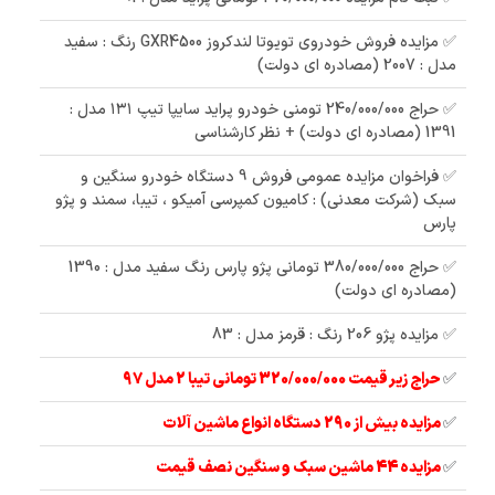
✅ مزایده فروش خودروی تویوتا لندکروز GXR4500 رنگ : سفید
مدل : 2007 (مصادره ای دولت)
✅ حراج 240/000/000 تومنی خودرو پراید سایپا تیپ ۱۳۱ مدل :
1391 (مصادره ای دولت) + نظر کارشناسی
✅ فراخوان مزایده عمومی فروش 9 دستگاه خودرو سنگین و
سبک (شرکت معدنی) : کامیون کمپرسی آمیکو ، تیبا، سمند و پژو
پارس
✅ حراج 380/000/000 تومانی پژو پارس رنگ سفید مدل : 1390
(مصادره ای دولت)
✅ مزایده پژو 206 رنگ : قرمز مدل : 83
✅
حراج زیر قیمت 320/000/000 تومانی تیبا 2 مدل 97
✅
مزایده بیش از 290 دستگاه انواع ماشین آلات
✅
مزایده 44 ماشین سبک و سنگین نصف قیمت