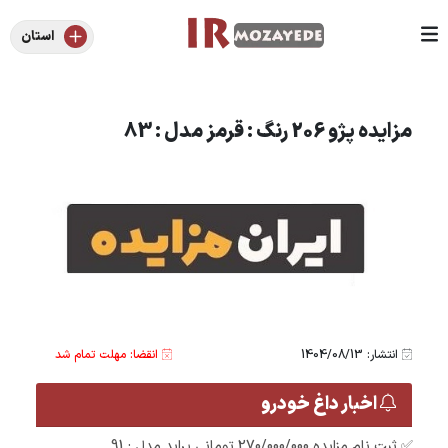
استان
مزایده پژو 206 رنگ : قرمز مدل : 83
انتشار: 1404/08/13
انقضا: مهلت تمام شد
اخبار داغ خودرو
✅ ثبت نام مزایده 270/000/000 تومانی پراید مدل : 91