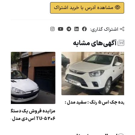
مشاهده آدرس با خرید اشتراک
اشتراک گذاری:
آگهی‌های مشابه
مزایده جک اس 5 رنگ : سفید مدل :
پژو
96
مزایده فروش یک دستگاه
206 5-TU اس دی مدل 90