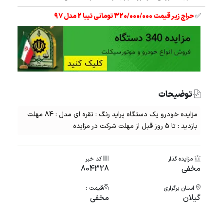
✅
حراج زیر قیمت 320/000/000 تومانی تیبا 2 مدل 97
توضیحات
مزایده خودرو یک دستگاه پراید رنگ : نقره ای مدل : 84 مهلت
بازدید : تا 5 روز قبل از مهلت شرکت در مزایده
مزایده گذار
کد خبر
مخفی
804328
استان برگزاری
قیمت :
گیلان
مخفی