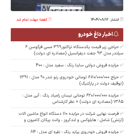
انتشار: 1404/08/12
انقضا: مهلت تمام شد
اخبار داغ خودرو
✅ حراجی زیر قیمت یکدستگاه تراکتور399 مسی فرگوسن 6
سیلندر مدل 93 جفت دیفرانسیل (مصادره ای دولت)
✅ مزایده فروش دولتی ساینا رنگ : سفید مدل : 400
✅ حراج 870/000/000 تومانی خودروی رنو تندر 90 مدل : 1391
(توقیف دولت در پارکنیگ)
✅ مزایده 620/000/000 تومانی نیسان زامیاد رنگ : آبی مدل :
1385 (مصادره ای دولت) + نظر کارشناس
✅ فرصت نهایی شرکت در مزایده 110 دستگاه انواع ماشین الات
(ارتش) شامل : هایلوکس و لندکروز ، وانت پیکان کامیون و
✅ مزایده فروش خودروی پراید رنگ : نقره ای مدل : 84