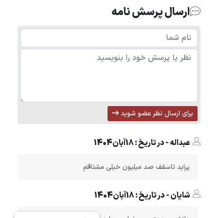
ارسال پرسش نامه
برای ارسال نظر عضو شوید
عبداله - در تاریخ : 18آبان1404
پراید تاسقف صد میلیون خیلی مشتاقم
شایان - در تاریخ : 18آبان1404