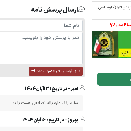
ندویتارا (کارشناسی
ارسال پرسش نامه
برای ارسال نظر عضو شوید
امیر - در تاریخ : 13آبان1404
سلام رنگ داره یانه تصادفی هست یا نه
بهروز - در تاریخ : 16آبان1404