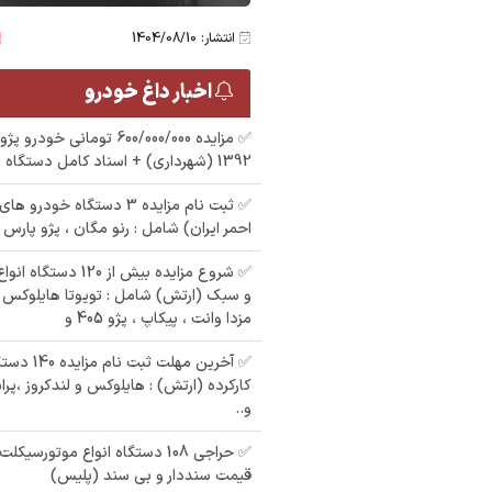
انتشار: 1404/08/10
اخبار داغ خودرو
1392 (شهرداری) + اسناد کامل دستگاه ها
✅ ثبت نام مزایده 3 دستگاه خو
احمر ایران) شامل : رنو مگان ، پژو پارس XU7 ، دنا EF7
✅ شروع مزایده بیش از 
و سبک (ارتش) شامل : تویوتا هایلوکس و 
مزدا وانت ، پیکاپ ، پژو 405 و
✅ آخرین مهلت
م
کارکرده (ارتش) : هایلوکس و لندکروز ،پرا
م
ی مگان رنگ
و..
مزایده سمند رنگ :
مزایده دولتی زانتیا رنگ
سفید مدل : 89 در شهر
: نقره ای مدل : 84
✅ حراجی 108 دستگاه انواع موتورسی
تهران
قیمت سنددار و بی سند (پلیس)