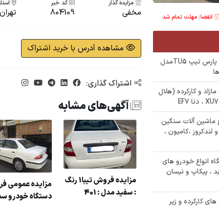
مزایده گذار
کد خبر
استان
مخفی
804109
تهران
انقضا: مهلت تمام شد
مشاهده آدرس با خرید اشتراک
✅ مزایده 600/000/000 تومانی خودرو پژو پارس تیپ TU5مدل
اشتراک گذاری:
درو های مازاد و کارکرده (هلال
آگهی‌های مشابه
120 دستگاه انواع ماشین آلات سنگین
لندکروز ،کامیون ،
 ثبت نام مزایده 140 دستگاه انواع خودرو های
زایده روا رنگ : نوک
ید ، پیکاپ و نیسان
دادی مدل : 86
مزایده فروش تیبا1 رنگ
: سفید مدل : 401
دستگاه خودرو سم
کلت های کارکرده و زیر