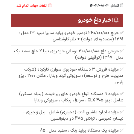
انتشار: 1404/08/04
انقضا: مهلت تمام شد
اخبار داغ خودرو
✅ حراج 240/000/000 تومنی خودرو پراید سایپا تیپ ۱۳۱ مدل :
1391 (مصادره ای دولت) + نظر کارشناسی
✅ حراجی داغ 300/000/000 تومانی خودروی تیبا 2 هاچ سفید بک
مدل : 1397 (توقیفی دولت)
✅ مزایده فروش 3 دستگاه خودروی سواری کارکرده (شرکت
مدیریت طرح و توسعه) : سوزوکی گرند ویتارا ، مگان 2000 ، پژو
پارس
✅ مزایده 9 دستگاه انواع خودرو های زیر قیمت (بنیاد مسکن)
شامل : پژو 405 GLX ، سرانزا ، پیکاپ ، سوزوکی ویتارا
✅ مزایده اجاره ماشین آلات (دهیاری) شامل : بیل زنجیری ،
نیسان کمپرسی ، تراکتور 485 دو دیفرانسیل
✅ مزایده یک دستگاه پراید رنگ : سفید مدل : 85