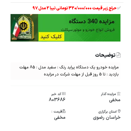
✅
حراج زیر قیمت 320/000/000 تومانی تیبا 2 مدل 97
توضیحات
مزایده خودرو یک دستگاه پراید رنگ : سفید مدل : 85 مهلت
بازدید : تا 5 روز قبل از مهلت شرکت در مزایده
مزایده گذار
کد خبر
مخفی
803686
استان برگزاری
قیمت :
خراسان رضوی
مخفی