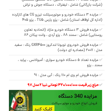
(شرکت بازرگانی) شامل : لیفتراک ، دستگاه جوش و تراش
✅ مزایده 3 دستگاه خودرو و موتورسیلکت تیزرو CG های کارکرده
(اداره کل اوقاف استان) شامل : پژو پارس TU5 ، پژو 405
✅ مزایده فروش 3 دستگاه خودرو مازاد (اتحادیه تعاون
روستایی) شامل : سمند 88 ، پژو آردی ، وانت پیکان 86
✅ مزایده فروش خودروی تویوتا لندکروز GXR4500 رنگ : سفید
مدل : 2007 (مصادره ای دولت)
✅ مزایده تعداد 5 دستگاه خودرو سواری : آمبولانس ، پراید ،
سمند ، پژو
✅ مزایده فروش ام وی ام 110 رنگ : آبی مدل : 91
✅
حراج زیر قیمت 320/000/000 تومانی تیبا 2 مدل 97