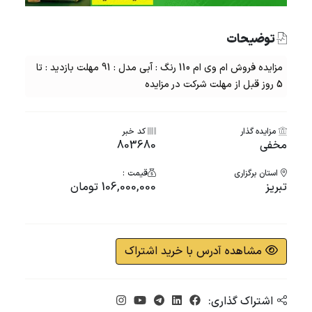
توضیحات
مزایده فروش ام وی ام 110 رنگ : آبی مدل : 91 مهلت بازدید : تا
5 روز قبل از مهلت شرکت در مزایده
مزایده گذار
کد خبر
مخفی
803680
استان برگزاری
قیمت :
تبریز
106,000,000 تومان
مشاهده آدرس با خرید اشتراک
اشتراک گذاری: