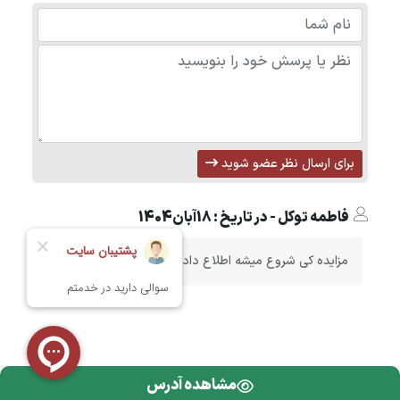
برای ارسال نظر عضو شوید
فاطمه توکل - در تاریخ : 18آبان1404
مزایده کی شروع میشه اطلاع داده میشه به ما
مشاهده آدرس
تمامی حقوق محفوظ است