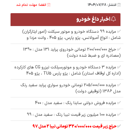
انتشار: 1404/07/28
انقضا: مهلت تمام شد
اخبار داغ خودرو
✅ مزایده 99 دستگاه خودرو و موتور سیکلت (امور ایثارگران)
شامل : انواع آمبولانس، پژو پارس، پژو 405 ، وانت مزدا و
✅ حراج 200/000/000 تومانی خودروی پراید 131 مدل : 1390
(مصادره ای و ضبط شده دولت)
✅ مزایده 3 دستگاه خودرو و موتورسیلکت تیزرو CG های کارکرده
(اداره کل اوقاف استان) شامل : پژو پارس TU5 ، پژو 405
✅ مزایده 205/000/000 تومانی خودرو سواري پرايد سفيد رنگ
مدل 1386 (توقیفی دولت)
✅ مزایده فروش دولتی ساینا رنگ : سفید مدل : 400
✅ مزایده 100 میلیون زیر قیمت تیبا رنگ : سفید مدل : 99
✅
حراج زیر قیمت 320/000/000 تومانی تیبا 2 مدل 97