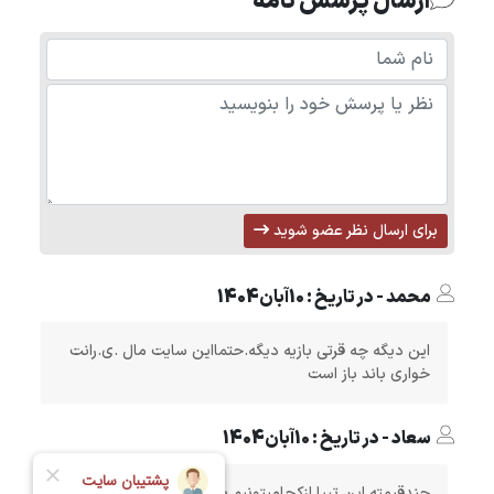
ارسال پرسش نامه
برای ارسال نظر عضو شوید
محمد - در تاریخ : 10آبان1404
این دیگه چه قرتی بازیه دیگه.حتمااین سایت مال .ی.رانت
خواری باند باز است
سعاد - در تاریخ : 10آبان1404
چندقیمته این تیبا ازکجامیتونیم بخریمش