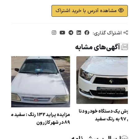
مشاهده آدرس با خرید اشتراک
اشتراک گذاری:
آگهی‌های مشابه
یده پراید رنگ : سفید مدل : 92 در
مزایده فروش یک دستگاه خودرو دنا
مزایده پراید 32
پلاس مدل 97 به رنگ سفید
89 در شهر کازرون