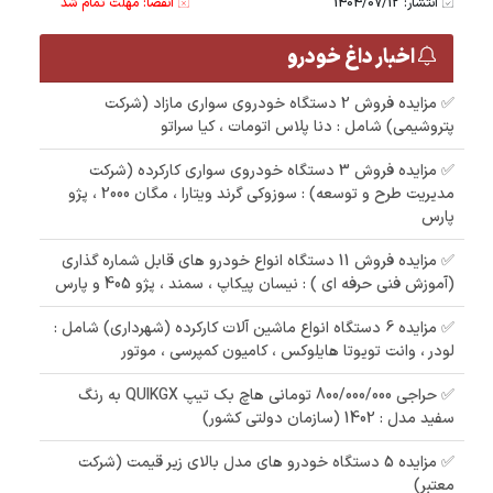
انتشار: 1404/07/12
انقضا: مهلت تمام شد
اخبار داغ خودرو
✅ مزایده فروش 2 دستگاه خودروی سواری مازاد (شرکت
پتروشیمی) شامل : دنا پلاس اتومات ، کیا سراتو
✅ مزایده فروش 3 دستگاه خودروی سواری کارکرده (شرکت
مدیریت طرح و توسعه) : سوزوکی گرند ویتارا ، مگان 2000 ، پژو
پارس
✅ مزایده فروش 11 دستگاه انواع خودرو های قابل شماره گذاری
(آموزش فنی حرفه ای ) : نیسان پیکاپ ، سمند ، پژو 405 و پارس
✅ مزایده 6 دستگاه انواع ماشین آلات کارکرده (شهرداری) شامل :
لودر ، وانت تویوتا هایلوکس ، کامیون کمپرسی ، موتور
✅ حراجی 800/000/000 تومانی ھاچ بک تیپ QUIKGX به رنگ
سفید مدل : 1402 (سازمان دولتی کشور)
✅ مزایده 5 دستگاه خودرو های مدل بالای زیر قیمت (شرکت
معتبر)