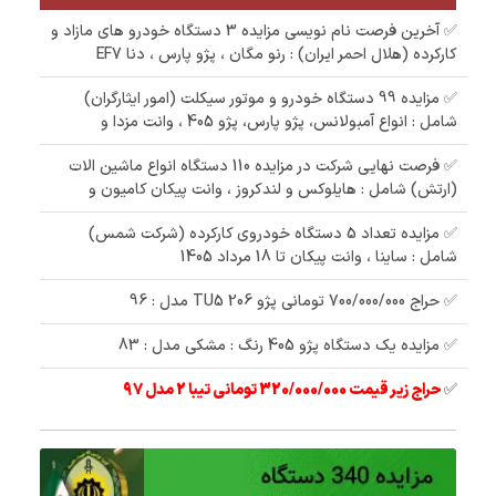
✅ آخرین فرصت نام نویسی مزایده 3 دستگاه خودرو های مازاد و
کارکرده (هلال احمر ایران) : رنو مگان ، پژو پارس ، دنا EF7
✅ مزایده 99 دستگاه خودرو و موتور سیکلت (امور ایثارگران)
شامل : انواع آمبولانس، پژو پارس، پژو 405 ، وانت مزدا و
✅ فرصت نهایی شرکت در مزایده 110 دستگاه انواع ماشین الات
(ارتش) شامل : هایلوکس و لندکروز ، وانت پیکان کامیون و
✅ مزایده تعداد 5 دستگاه خودروی کارکرده (شرکت شمس)
شامل : ساینا ، وانت پیکان تا 18 مرداد 1405
✅ حراج 700/000/000 تومانی پژو 206 TU5 مدل : 96
✅ مزایده یک دستگاه پژو 405 رنگ : مشکی مدل : 83
✅
حراج زیر قیمت 320/000/000 تومانی تیبا 2 مدل 97