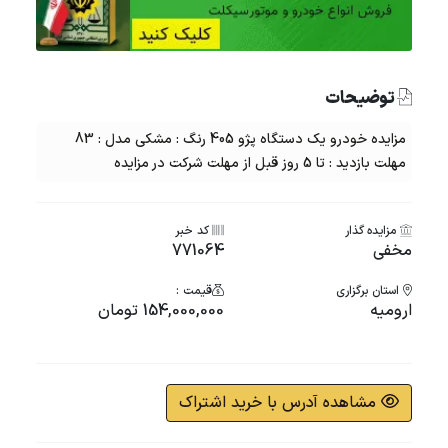
توضیحات
مزایده خودرو یک دستگاه پژو 405 رنگ : مشکی مدل : 83
مهلت بازدید : تا 5 روز قبل از مهلت شرکت در مزایده
مزایده گذار
کد خبر
مخفی
771064
استان برگزاری
قیمت :
ارومیه
154,000,000 تومان
مشاهده آدرس با خرید اشتراک