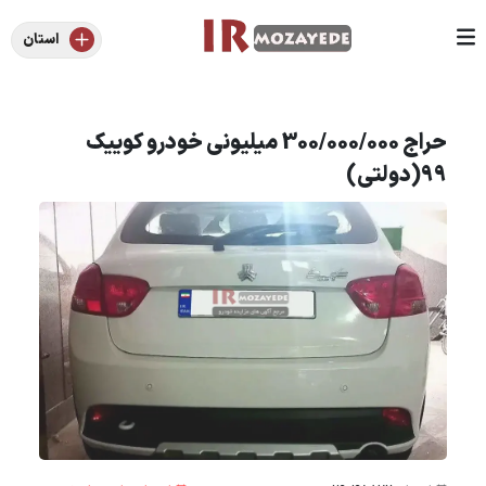
استان
حراج 300/000/000 میلیونی خودرو کوییک
99(دولتی)