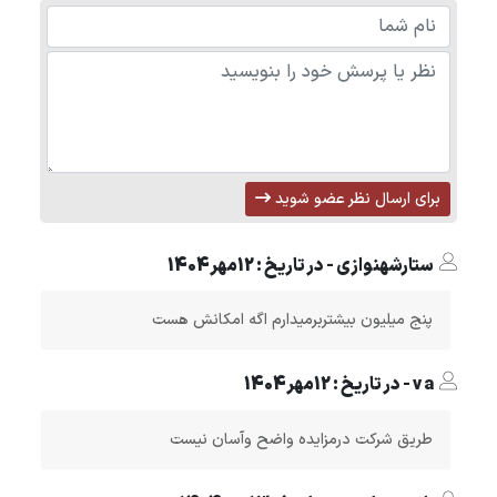
برای ارسال نظر عضو شوید
ستارشهنوازی - در تاریخ : 12مهر1404
پنج میلیون بیشتربرمیدارم اگه امکانش هست
v a - در تاریخ : 12مهر1404
طریق شرکت درمزایده واضح وآسان نیست