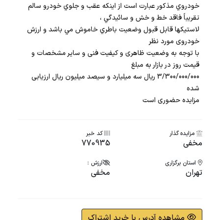
خودروي مذكور عبارت است از اینکه عقب و جلوي خودرو سالم
تقريباً فاقد خط و خش و سائيدگي ،
لاستیکها قابل قبول وضعیت باطري خاموش مي باشد و ارزش
خودروی مورد نظر
با توجه به وضعیت ظاهری و کیفیت فنی و سایر مشخصات و
قیمت روز در بازار به مبلغ
3/300/000/000 ریال سه میلیارد و سیصد میلیون ریال ارزیابی
شده
مزایده حضوری است
مزایده گذار
کد خبر
مخفی
770935
استان برگزاری
ارزش :
تهران
مخفی
مشاهده آدرس با خرید اشتراک