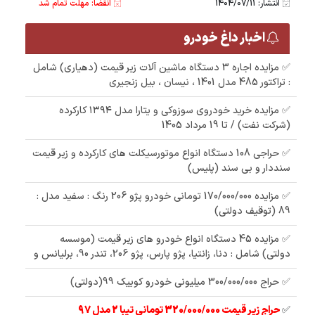
انتشار: 1404/07/11
انقضا: مهلت تمام شد
اخبار داغ خودرو
✅ مزایده اجاره 3 دستگاه ماشین آلات زیر قیمت (دهیاری) شامل
: تراکتور 485 مدل 1401 ، نیسان ، بیل زنجیری
✅ مزایده خرید خودروی سوزوکی و یتارا مدل ۱۳۹۴ کارکرده
(شرکت نفت) / تا 19 مرداد 1405
✅ حراجی 108 دستگاه انواع موتورسیکلت های کارکرده و زیر قیمت
سنددار و بی سند (پلیس)
✅ مزایده 170/000/000 تومانی خودرو پژو 206 رنگ : سفید مدل :
89 (توقیف دولتی)
✅ مزایده 45 دستگاه انواع خودرو های زیر قیمت (موسسه
دولتی) شامل : دنا، زانتیا، پژو پارس، پژو 206، تندر 90، برلیانس و
✅ حراج 300/000/000 میلیونی خودرو کوییک 99(دولتی)
✅
حراج زیر قیمت 320/000/000 تومانی تیبا 2 مدل 97