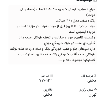
توضیحات
حراج
1 میلیارد تومنی خودرو جک S5 اتومات (مصادره ای
دولت)
رنگ : سفید مدل : 96 میباشد
مهلت بازدید : تا 5 روز قبل از مهلت شرکت در مزایده است و
مزایده اینترنتی است
وضعیت ظاهری خودرو حکایت از توقف طولاني مدت دارد
گلگیرهاي عقب دو طرف خوردگي جزئي
دارد سپرهاي جلو و عقب خوردگي رنگ و بدنه دارد به علت توقف
طولاني مدت آفتاب خوردگي رنگ بدنه مشهود استوضعیت
لاستيكها مجموعاً ۵۰٪ و .....
مزایده گذار
کد خبر
مخفی
770932
استان برگزاری
ارزش :
تهران
مخفی