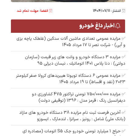
انتشار: 1404/07/11
انقضا: مهلت تمام شد
اخبار داغ خودرو
✅ مزایده عمومی تعدادی ماشین آلات سنگین (غلطک پاچه بزی
و آبی) - شرکت نصر تا 17 مرداد 1405
✅ مزایده 3 دستگاه خودرو و وانت های زیر قیمت (سازمان
دولتی) : دنا پلاس 1401 اتوماتيك ، نیسان دیزلی 95
✅ مزایده عمومی 6 دستگاه تویوتا هیبریدهای کرولا صفر کیلومتر
2023 (نقد و اقساط) تا 19 مرداد 1405
✅ مزایده 750/000/000 تومنی تراکتور 475 کشاورزی دو
دیفرانسیل رنگ : قرمز مدل : 1396 (توقیفی دولت)
✅ آخرین فرصت ثبت نام مزایده 38 دستگاه خودرو های مازاد
(بانک ملی) شامل : رونیز ، سرانزا ، لندمارک ، ایسوزو
✅ حراج 1 میلیارد تومنی خودرو جک S5 اتومات (مصادره ای