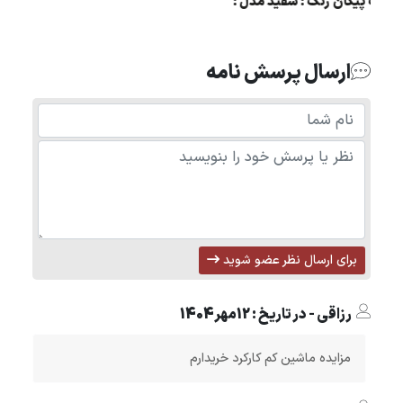
مزایده وانت پیکان رنگ : سفید مدل :
85
ارسال پرسش نامه
برای ارسال نظر عضو شوید
رزاقی - در تاریخ : 12مهر1404
مزایده ماشین کم کارکرد خریدارم