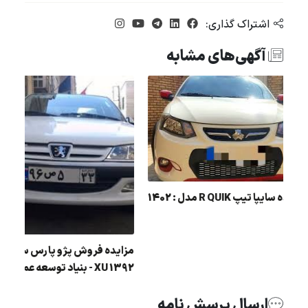
اشتراک گذاری:
آگهی‌های مشابه
مزایده سايپا تيپ R QUIK مدل : 1402
مزایده فروش پژو پارس 
1392 XU - بنیاد توسعه عمران
ارسال پرسش نامه