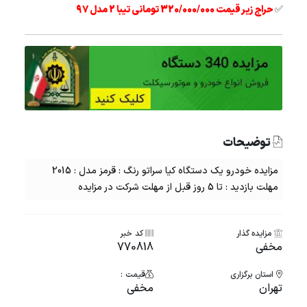
✅
حراج زیر قیمت 320/000/000 تومانی تیبا 2 مدل 97
توضیحات
مزایده خودرو یک دستگاه کیا سراتو رنگ : قرمز مدل : 2015
مهلت بازدید : تا 5 روز قبل از مهلت شرکت در مزایده
مزایده گذار
کد خبر
مخفی
770818
استان برگزاری
قیمت :
تهران
مخفی