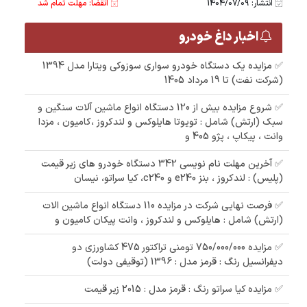
انتشار: 1404/07/09
انقضا: مهلت تمام شد
اخبار داغ خودرو
✅ مزایده یک دستگاه خودرو سواری سوزوکی ویتارا مدل 1394
(شرکت نفت) تا 19 مرداد 1405
✅ شروع مزایده بیش از 120 دستگاه انواع ماشین آلات سنگین و
سبک (ارتش) شامل : تویوتا هایلوکس و لندکروز ،کامیون ، مزدا
وانت ، پیکاپ ، پژو 405 و
✅ آخرین مهلت نام نویسی 342 دستگاه خودرو های زیر قیمت
(پلیس) : لندکروز ، بنز e240 و c240، کیا سراتو، نیسان
✅ فرصت نهایی شرکت در مزایده 110 دستگاه انواع ماشین الات
(ارتش) شامل : هایلوکس و لندکروز ، وانت پیکان کامیون و
✅ مزایده 750/000/000 تومنی تراکتور 475 کشاورزی دو
دیفرانسیل رنگ : قرمز مدل : 1396 (توقیفی دولت)
✅ مزایده کیا سراتو رنگ : قرمز مدل : 2015 زیر قیمت