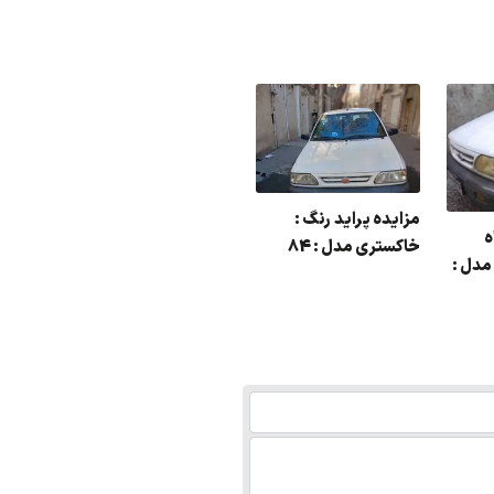
مزایده پراید رنگ :
ه
خاکستری مدل : 84
مدل :