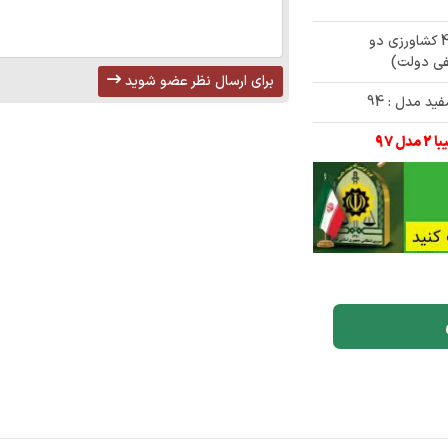
✅ مزایده 750/000/000 تومنی تراکتور 475 کشاورزی دو
برای ارسال نظر عضو شوید