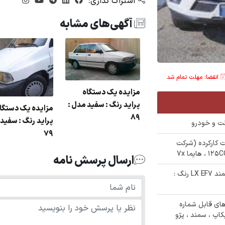
اشتراک گذاری:
آگهی‌های مشابه
انقضا: مهلت تمام شد
مزایده یک دستگاه
پراید رنگ : سفید مدل :
مزایده یک دستگا
89
پراید رنگ : سفید 
79
یکلت کارکرده (شرکت
ارسال پرسش نامه
✅ حراج 450/000/000 تومانی خودروی سمند LX EF7 رنگ :
 خودرو های قابل شماره
اپ ، سمند ، پژو