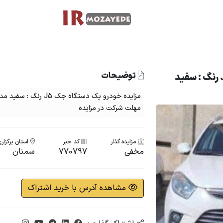
توضیحات
مزایده خرید خودروی جک J5 رنگ : سفید
مهلت شرکت در مزایده
مزایده گذار
کد خبر
استان برگزار
مخفی
770797
سمنان
مشاهده آدرس با خرید اشتراک