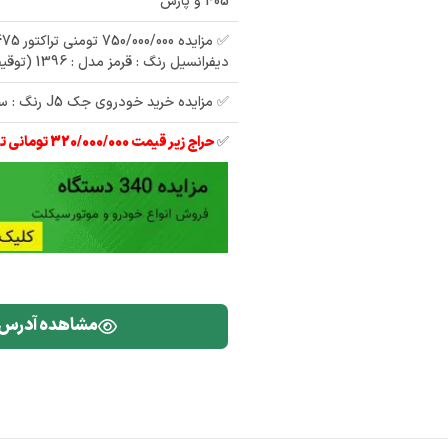
405 و پارس
دیفرانسیل رنگ : قرمز مدل : 1396 (توقیفی دولت)
✅ مزایده خرید خودروی جک J5 رنگ : سفید مدل : 94
✅
حراج زیر قیمت 320/000/000 تومانی تیبا 2 مدل 97
مشاهده آدرس