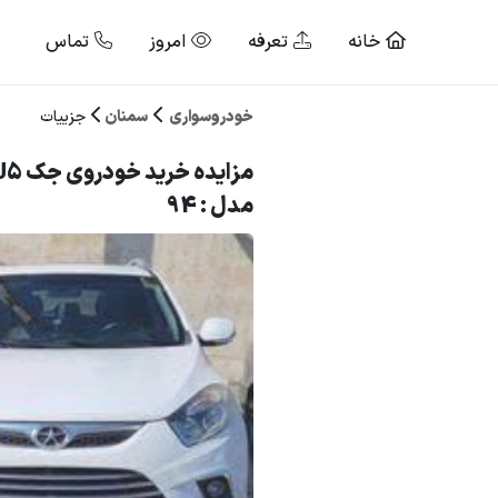
خانه
تعرفه
امروز
تماس
خودروسواری
سمنان
جزییات
مدل : 94