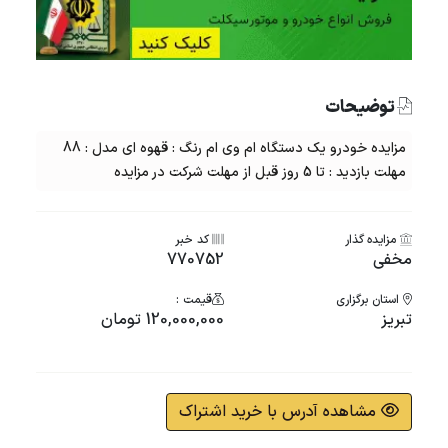
توضیحات
مزایده خودرو یک دستگاه ام وی ام رنگ : قهوه ای مدل : 88
مهلت بازدید : تا 5 روز قبل از مهلت شرکت در مزایده
مزایده گذار
کد خبر
مخفی
770752
استان برگزاری
قیمت :
تبریز
120,000,000 تومان
مشاهده آدرس با خرید اشتراک