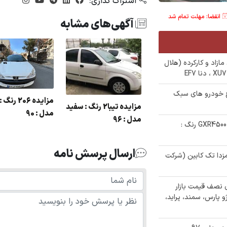
اشتراک گذاری:
انقضا: مهلت تمام شد
آگهی‌های مشابه
درو های مازاد و کارکرده (هلال
12 دستگاه انواع خودرو های سبک
مزایده 405 رنگ :
مزایده 206 
مزایده تیبا2 رنگ : سفید
خاکستری مدل : 91 در
مدل : 90
مدل : 96
✅ مزایده فروش خودروی تویوتا لندکروز GXR4500 رنگ :
وشهر
ارسال پرسش نامه
 مازاد مزدا تک کابین (شرکت
خودرو های نصف قیمت بازار
و پارس، سمند، پراید،