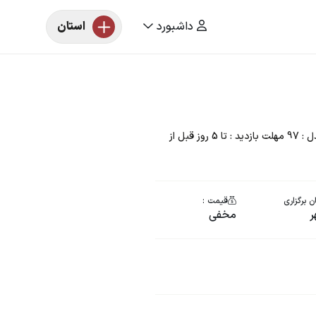
داشبورد
استان
مزایده خودرو یک دستگاه پژو SLX رنگ : سفید مدل : 97 مهلت بازدید : تا 5 روز قبل از
ن برگزاری
قیمت :
ر
مخفی