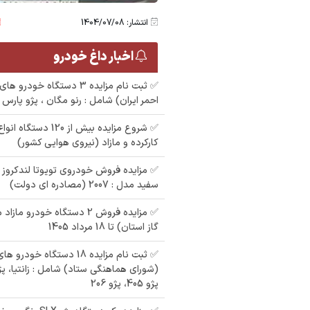
انتشار: 1404/07/08
اخبار داغ خودرو
✅ ثبت نام مزایده 3 دستگاه خو
احمر ایران) شامل : رنو مگان ، پژو پارس XU7 ، دنا EF7
✅ شروع مزایده بیش از 0
مزایده 206 رنگ : سفید
مزایده ششدانگ یک
کارکرده و مازاد (نیروی هوایی کشور)
مزایده تیبا2 رنگ : سفید
مدل : 90
دستگاه سواری پژو 405
ب
(مدل 1394 )
سفید مدل : 2007 (مصادره ای دولت)
✅ مزایده فروش 2 دستگاه خودرو
گاز استان) تا 18 مرداد 1405
✅ ثبت نام مزایده 18 دستگاه 
(شورای هماهنگی ستاد) شامل : زانتیا، پژ
پژو 405، پژو 206