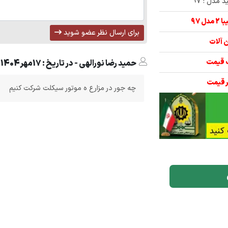
برای ارسال نظر عضو شوید
حمید رضا نورالهی - در تاریخ : 17مهر1404
چه جور در مزارع ه موتور سیکلت شرکت کنیم