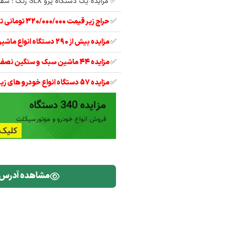
✅ مزایده یک دستگاه پژو SLX رنگ : سفید مدل : 97
✅
حراج زیر قیمت 320/000/000 تومانی تیبا 2 مدل 97
✅
مزایده بیش از 290 دستگاه انواع ماشین آلات
✅
مزایده 44 ماشین سبک و سنگین نصف قیمت
✅
مزایده 57 دستگاه انواع خودرو های زیر قیمت
مشاهده آدرس