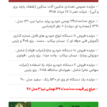
✅ مزایده عمومی تعدادی ماشین آلات سنگین (غلطک پاچه بزی
و آبی) - شرکت نصر تا 17 مرداد 1405
✅ حراج 240/000/000 تومنی خودرو پراید سایپا تیپ ۱۳۱ مدل :
1391 (مصادره ای دولت) + نظر کارشناسی
✅ مزایده فروش 11 دستگاه انواع خودرو های قابل شماره گذاری
(آموزش فنی حرفه ای ) : نیسان پیکاپ ، سمند ، پژو 405 و پارس
✅ مزایده فروش 10 دستگاه خودرو مازاد(شرکت فولاد) شامل :
سوزوکی ویتارا ، نیسان پیکاپ ، وانت مزدا ، پژو پارس ، فوتون
✅ مزایده فروش 2 دستکاه خودرو مازاد بلا استفاده (شرکت
سهامی عام) شامل : هیوندای سانتافه 2015 ، پژو پارس
✅ مزایده یک دستگاه ام وی ام 530 رنگ : سفید مدل : 90
✅
حراج زیر قیمت 320/000/000 تومانی تیبا 2 مدل 97