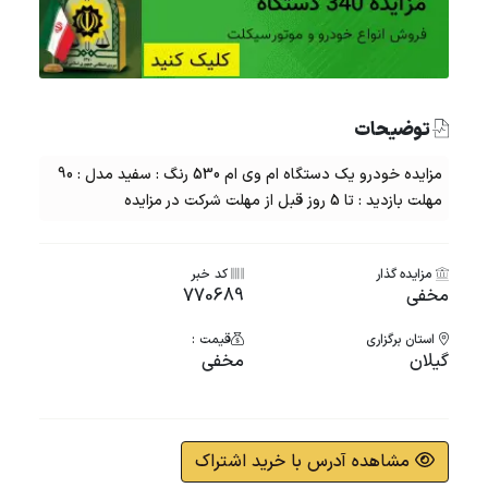
توضیحات
مزایده خودرو یک دستگاه ام وی ام 530 رنگ : سفید مدل : 90
مهلت بازدید : تا 5 روز قبل از مهلت شرکت در مزایده
مزایده گذار
کد خبر
مخفی
770689
استان برگزاری
قیمت :
گیلان
مخفی
مشاهده آدرس با خرید اشتراک