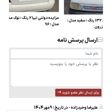
ا
مزایده دولتی 
مزایده پراید 132 رنگ : سفید مدل :
مدل : 96
89 در شهر کازرون
ارسال پرسش نامه
برای ارسال نظر عضو شوید
علیرضا وحیدزاده - در تاریخ : 9مهر1404