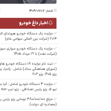
انتشار: 1404/07/07
اخبار داغ خودرو
✅ مزایده یک دستگاه خودرو هیوندای الن
۲۰۱۴ (شرکت بین المللی سهامی عام)
 سواری
مزایده پارس tu5 رنگ :
م
شماره ایران 50 - 377 ل
سفید مدل : 99
(شرکت نفت) تا 19 مرداد 1405
پ
19 مدل 1388 به رنگ
مزایده وانت پیکان رنگ
9
✅ ثبت نام مزایده 18 دستگاه 
: سفید مدل : 88
(شورای هماهنگی ستاد) شامل : زانتیا، پژ
پژو 405، پژو 206
✅ مزایده 4 دستگاه خودرو شامل : کی
تیو 5، پژو پارس تصادفی ، پژو تیپ xuv
(مصادره ای دولت)