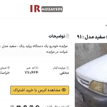
توضیحات
سفید مدل : 91
شرکت در مزایده
مزایده گذار
کد خبر
استان 
مخفی
770464
خراسا
مشاهده آدرس با خرید اشتراک