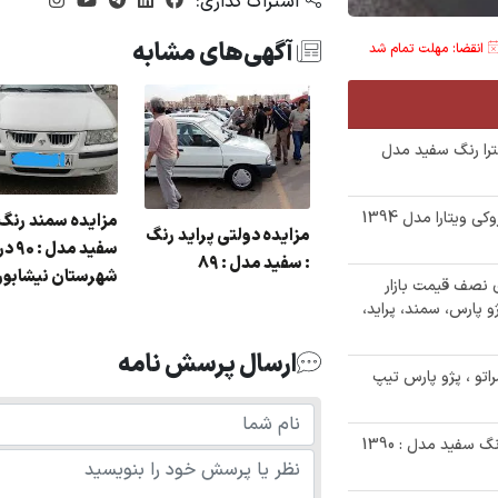
اشتراک گذاری:
آگهی‌های مشابه
انقضا: مهلت تمام شد
ترا رنگ سفید مدل
✅ مزایده یک دستگاه خودرو سواری سوزوکی ویتارا مدل 1394
زایده یک دستگاه
مزایده سمند رنگ 
مزایده دولتی پراید رنگ
راید رنگ : سفید مدل :
سفید مدل : 90
: سفید مدل : 89
8
شهرستان نیشابور
خودرو های نصف قیمت بازار
و پارس، سمند، پراید،
ارسال پرسش نامه
ا سراتو ، پژو پارس تیپ
✅ حراج 380/000/000 تومانی پژو پارس رنگ سفید مدل : 1390