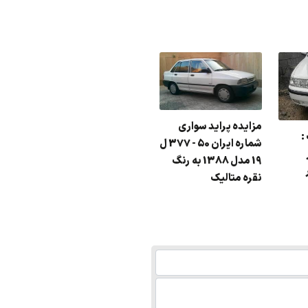
مزایده پراید سواری
:
شماره ایران 50 - 377 ل
سفید مد
 در
19 مدل 1388 به رنگ
مزایده وانت پیکان رنگ
نقره متالیک
: سفید مدل : 88