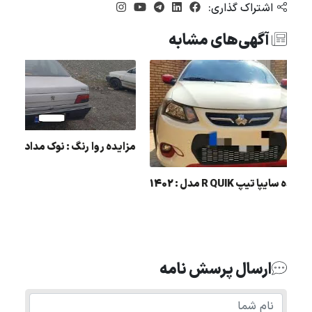
اشتراک گذاری:
آگهی‌های مشابه
مزایده روا رنگ : نوک مدادی
ده سمند رنگ : نقره ای مدل : 85
مزایده سايپا تيپ R QUIK مدل : 1402
ارسال پرسش نامه