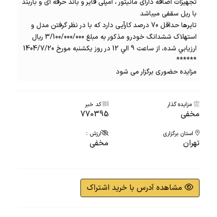
تجهیزات اضافه دارای مانیتور ، آمپلی فایر و باند حرفه ای و باربند
با ریل سقفی میباشد
تایرها حداقل 70 درصد کارآیی دارد که با در نظر گرفتن مدل و
استهلاک ششدانگ خودرو مذکور به مبلغ 3/100/000/000 ریال
ارزيابي شده، از ساعت 9 الي 12 در روز یکشنبه مورخ 1404/7/20
******
مزایده حضوری برگزار می شود
مزایده گذار
کد خبر
مخفی
770395
استان برگزاری
ارزش :
تهران
مخفی
مشاهده آدرس با خرید اشتراک