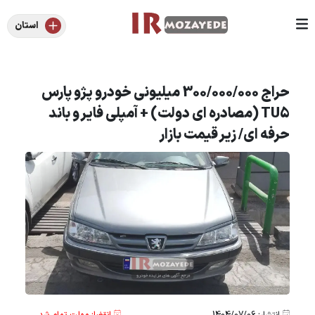
استان
حراج 300/000/000 میلیونی خودرو پژو پارس
TU5 (مصادره ای دولت) + آمپلی فایر و باند
حرفه ای/ زیر قیمت بازار
انتشار: 1404/07/06
انقضا: مهلت تمام شد