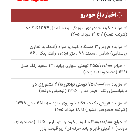
اخبار داغ خودرو
✅ مزایده خرید خودروی سوزوکی و یتارا مدل ۱۳۹۴ کارکرده
(شرکت نفت) / تا 19 مرداد 1405
✅ مزایده فروش 3 دستگاه خودرو مازاد (اتحادیه تعاون
روستایی) شامل : سمند 88 ، پژو آردی ، وانت پیکان 86
✅ حراج 255/000/000 تومنی سواری پراید 131 سفید رنگ مدل
1391 (مصادره ای دولت)
✅ مزایده 750/000/000 تومنی تراکتور 475 کشاورزی دو
دیفرانسیل رنگ : قرمز مدل : 1396 (توقیفی دولت)
✅ مزایده فروش یک دستگاه خودروی مازاد مزدا 3N مدل 1398
(شرکت خصوصی کشور) تا 18 مرداد 1405
✅ حراج 300/000/000 میلیونی خودرو پژو پارس TU5 (مصادره ای
دولت) + آمپلی فایر و باند حرفه ای/ زیر قیمت بازار