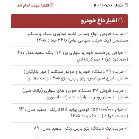
انتشار: 1404/07/06
انقضا: مهلت تمام شد
اخبار داغ خودرو
✅ مزایده فروش انواع وسایل نقلیه موتوری سبک و سنگین
مستعمل (یک شرکت سهامی عام) تا 26 مرداد 1405
✅ حراجی زیر قیمت خودرو سواری پژو 206 رنگ سفید مدل 1400
(مصادره ای) + نظر کارشناس
✅ مزایده 99 دستگاه خودرو و موتور سیکلت (امور ایثارگران)
شامل : انواع آمبولانس، پژو پارس، پژو 405 ، وانت مزدا و
✅ مزایده فروش 38 دستگاه خودرو های سواری (بانک ملی)
شامل : نیسان رونیز ، سرانزا ، لندمارک ، ایسوزو
✅ حراج 253/000/000 تومنی پراید se111 رنگ : سفید مدل : 94
(توقیف دولت) تا 20 مرداد 1405
✅ مزایده یک دستگاه پژو پارس رنگ : سفید مدل : 89