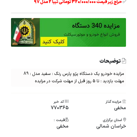
✅
حراج زیر قیمت 320/000/000 تومانی تیبا 2 مدل 97
توضیحات
مزایده خودرو یک دستگاه پژو پارس رنگ : سفید مدل : 89
مهلت بازدید : تا 5 روز قبل از مهلت شرکت در مزایده
مزایده گذار
کد خبر
مخفی
770365
استان برگزاری
قیمت :
خراسان شمالی
مخفی