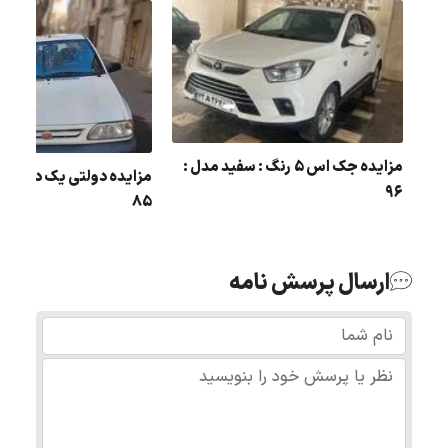
مزایده جک اس 5 رنگ : سفید مدل :
مزایده دولتی یک دستگاه 
پژو
96
85
ارسال پرسش نامه