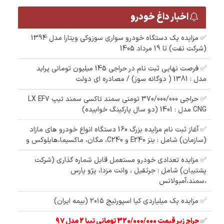
اخبار داغ خودرو
✅ مزایده یک دستگاه خودرو سواری سوزوکی ویتارا مدل 1394
(شرکت نفت) تا 19 مرداد 1405
✅ فرصت نهایی ثبت نام در حراجی 145 میلیون تومانی پراید
مدل : 1381 ( دوگانه سوز) / مصادره ای دولت
✅ حراجی 370/000/000 تومنی سمند تاکسی سمند تیپ LX EF7
CNG مدل : 1401 (دو سال پارکینگ خوابیده)
✅ آغاز ثبت نام مزایده بزرگ 160 دستگاه انواع خودرو های مازاد
(سازمان) شامل : بنز E240 و C240، مگان، ماکسیما،هایلوکس و
✅ مزایده تعدادی خودرو مستعمل قابل شماره گذاری (شرکت
پشتیبان) شامل : جرثقیل ، وانت مزدا، پژو پارس
،سمند،آمبولانس
✅ مزایده یک میلیاردی کیا اسپورتیج ۲۰۱۵ (بیمه ایران)
✅
حراج زیر قیمت 320/000/000 تومانی تیبا 2 مدل 97