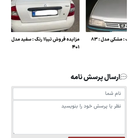
مزایده 405 رنگ : مشکی مدل : 83
مزایده فروش 
401
وانت
ارسال پرسش نامه