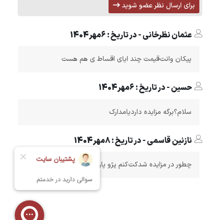
برای ارسال نظر عضو شوید
عثمان نظرخانی - در تاریخ : 6مهر1404
پیکان وانت‌‌قیمت چند ایای اقساط ی هم هست
حسین - در تاریخ : 6مهر1404
سلام؟برگه مزایده داردیامدارک
نازنین قاسمی - در تاریخ : 8مهر1404
چطور در مزایده شدکت‌کنم پژو پارس را خریده م