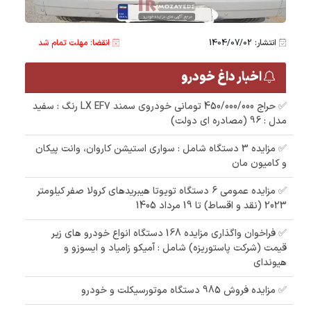
انتشار: 1404/07/02
انقضا: مهلت تمام شد
اخبار داغ خودرو
✅ حراج 450/000/000 تومانی خودروی سمند LX EF7 رنگ : سفید
مدل : 96 (مصادره ای دولت)
✅ مزایده 3 دستگاه شامل : سواری استیشن کاروان، وانت پیکان
و کامیون مان
✅ مزایده عمومی 6 دستگاه تویوتا هیبریدهای کرولا صفر کیلومتر
2023 (نقد و اقساط) تا 19 مرداد 1405
✅ فراخوان واگذاری مزایده 168 دستگاه انواع خودرو های زیر
قیمت (شرکت پاستوریزه) شامل : آمیکو زامیاد و ایسوزو و
هیوندای
✅ مزایده فروش 985 دستگاه موتورسیکلت و خودرو