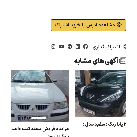
مشاهده آدرس با خرید اشتراک
اشتراک گذاری:
آگهی‌های مشابه
مزایده 207 پانا رنگ : سفید مدل :
ژو
403
دو گانه سوز