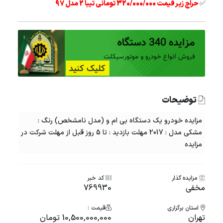
✅
حراج زیر قیمت 320/000/000 تومانی تیبا 2 مدل 97
توضیحات
مزایده خودرو یک دستگاه بی ام و (مدل نامشخص) رنگ :
مشکی مدل : 2017 مهلت بازدید : تا 5 روز قبل از مهلت شرکت در
مزایده
مزایده گذار
کد خبر
مخفی
769930
استان برگزاری
قیمت :
تهران
10,500,000,000 تومان