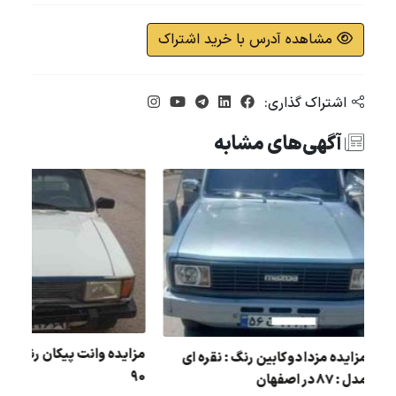
مشاهده آدرس با خرید اشتراک
اشتراک گذاری:
آگهی‌های مشابه
مي
مزایده وانت پیکان رنگ :
مزایده مزدا دو کابین رنگ : نقره ای
90
مدل : 87 در اصفهان