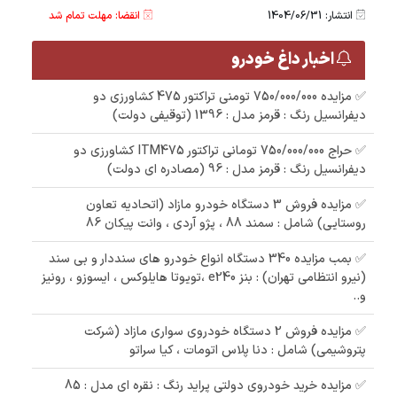
انتشار: 1404/06/31
انقضا: مهلت تمام شد
اخبار داغ خودرو
✅ مزایده 750/000/000 تومنی تراکتور 475 کشاورزی دو
دیفرانسیل رنگ : قرمز مدل : 1396 (توقیفی دولت)
✅ حراج 750/000/000 تومانی تراکتور ITM475 کشاورزی دو
دیفرانسیل رنگ : قرمز مدل : 96 (مصادره ای دولت)
✅ مزایده فروش 3 دستگاه خودرو مازاد (اتحادیه تعاون
روستایی) شامل : سمند 88 ، پژو آردی ، وانت پیکان 86
✅ بمب مزایده 340 دستگاه انواع خودرو های سنددار و بی سند
(نیرو انتظامی تهران) : بنز e240 ،تویوتا هایلوکس ، ایسوزو ، رونیز
و..
✅ مزایده فروش 2 دستگاه خودروی سواری مازاد (شرکت
پتروشیمی) شامل : دنا پلاس اتومات ، کیا سراتو
✅ مزایده خرید خودروی دولتی پراید رنگ : نقره ای مدل : 85