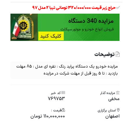
✅
حراج زیر قیمت 320/000/000 تومانی تیبا 2 مدل 97
توضیحات
مزایده خودرو یک دستگاه پراید رنگ : نقره ای مدل : 85 مهلت
بازدید : تا 5 روز قبل از مهلت شرکت در مزایده
مزایده گذار
کد خبر
مخفی
769753
استان برگزاری
قیمت :
اصفهان
110,000,000 تومان