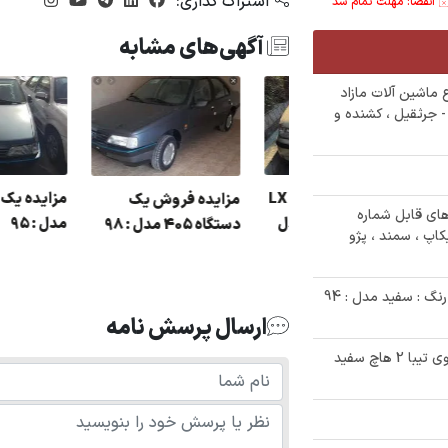
اشتراک گذاری:
انقضا: مهلت تمام شد
آگهی‌های مشابه
29 دستگاه انواع ماشین آلات مازاد
ر - جرثقیل ، کشنده و
مزایده سواری سمند LX
مزایده فروش یک
زایده ساینا اس رنگ :
 خودرو های قابل شماره
دوگانه سوز سفید مدل
دستگاه 405 مدل : 98
سفید مدل : 1402 در
اپ ، سمند ، پژو
86 - سازمان نظام
هرستان بیرجند
مهندسی
✅ حراج 253/000/000 تومنی پراید se111 رنگ : سفید مدل : 94
ارسال پرسش نامه
✅ حراجی داغ 300/000/000 تومانی خودروی تیبا 2 هاچ سفید