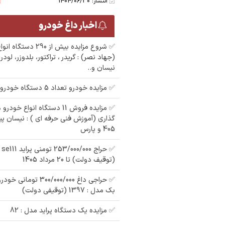
انتشار: 1404/06/30
اخبار داغ خودرو
✅ شروع مزایده بیش از 0
(جهاد نصر) : گریدر ، تراکتور، بلدوزر، لود
نیسان و..
✅ مزایده خودرو تعداد 5 دستگاه خودرو
مزایده یک دستگاه
پراید مدل : 89
م
مزایده فروش پراید
✅ مزایده فروش 11 دستگاه انواع
گذاری (آموزش فنی حرفه ای ) : نیسان پیک
مدل : 96
405 و پارس
ش
(توقیف دولت) تا 20 مرداد 1405
بک مدل : 1397 (توقیفی دولت)
✅ مزایده یک دستگاه پراید مدل : 82