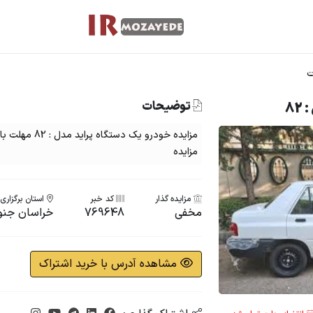
ت
توضیحات
8
مزایده
مزایده گذار
کد خبر
استان برگزاری
مخفی
769648
خراسان جنو
مشاهده آدرس با خرید اشتراک