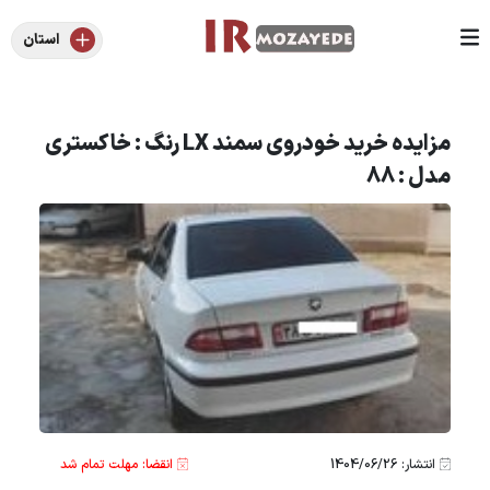
استان
مزایده خرید خودروی سمند LX رنگ : خاکستری
مدل : 88
انتشار: 1404/06/26
انقضا: مهلت تمام شد