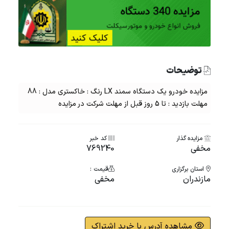
توضیحات
مزایده خودرو یک دستگاه سمند LX رنگ : خاکستری مدل : 88
مهلت بازدید : تا 5 روز قبل از مهلت شرکت در مزایده
مزایده گذار
کد خبر
مخفی
769240
استان برگزاری
قیمت :
مازندران
مخفی
مشاهده آدرس با خرید اشتراک