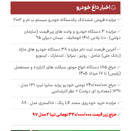
اخبار داغ خودرو
✅ مزایده فروش ششدانگ یکدستگاه خودرو سیستم ب ام و 2002
✅ مزایده 3 دستگاه خودرو و وانت های زیر قیمت (سازمان
دولتی) : دنا پلاس 1401 اتوماتيك ، نیسان دیزلی 95
✅ آخرین فرصت ثبت نام مزایده 38 دستگاه خودرو های مازاد
(بانک ملی) شامل : رونیز ، سرانزا ، لندمارک ، ایسوزو
✅ حراج 185 دستگاه انواع موتور سیکلت های کارکرده و مستعمل
(پلیس) تا 17 مرداد 1405
✅ حراج 240/000/000 تومنی خودرو پراید سایپا تیپ ۱۳۱ مدل :
1391 (مصادره ای دولت) + نظر کارشناسی
✅ مزایده خرید خودروی سمند LX رنگ : خاکستری مدل : 88
✅
حراج زیر قیمت 320/000/000 تومانی تیبا 2 مدل 97