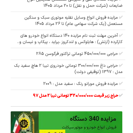
ضایعات (شرکت حمل و نقل) تا 20 مرداد 1405
✅ مزایده فروش انواع وسایل نقلیه موتوری سبک و سنگین
مستعمل (یک شرکت سهامی عام) تا 26 مرداد 1405
✅ آخرین مهلت ثبت نام مزایده 140 دستگاه انواع خودرو های
کارکرده (ارتش) : هایلوکس و لندکروز ،پراید ، پیکاپ و نیسان و..
✅ حراجی 450/000/000 تومانی تراکتور فرگوسن 285
✅ حراجی داغ 300/000/000 تومانی خودروی تیبا 2 هاچ سفید بک
مدل : 1397 (توقیفی دولت)
✅ مزایده فروش مورانو رنگ : سفید مدل : 2009
✅
حراج زیر قیمت 320/000/000 تومانی تیبا 2 مدل 97