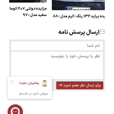
مزایده دولتی 
سی رنگ :
سفید مدل : 97
مزایده پراید 132 رنگ : کرم مدل : 88
ارسال پرسش نامه
برای ارسال نظر عضو شوید