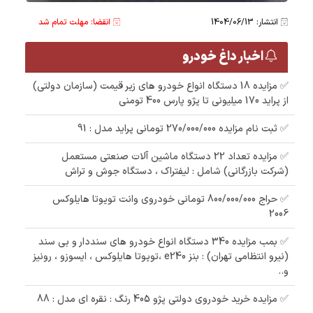
انتشار: 1404/06/13
انقضا: مهلت تمام شد
اخبار داغ خودرو
✅ مزایده 18 دستگاه انواع خودرو های زیر قیمت (سازمان دولتی)
از پراید 170 میلیونی تا پژو پارس 400 تومنی
✅ ثبت نام مزایده 270/000/000 تومانی پراید مدل : 91
✅ مزایده تعداد 22 دستگاه ماشین آلات صنعتی مستعمل
(شرکت بازرگانی) شامل : لیفتراک ، دستگاه جوش و تراش
✅ حراج 800/000/000 تومانی خودروی وانت تویوتا هایلوکس
2006
✅ بمب مزایده 340 دستگاه انواع خودرو های سنددار و بی سند
(نیرو انتظامی تهران) : بنز e240 ،تویوتا هایلوکس ، ایسوزو ، رونیز
و..
✅ مزایده خرید خودروی دولتی پژو 405 رنگ : نقره ای مدل : 88