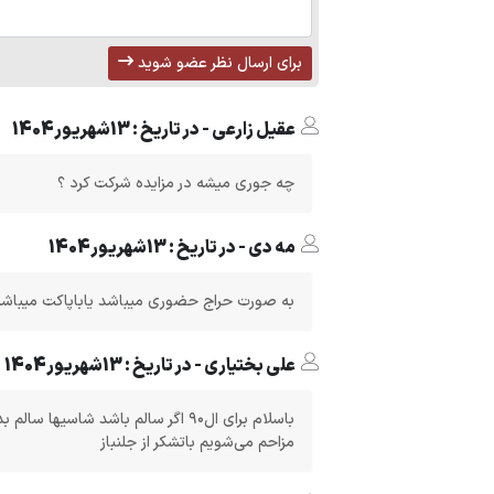
برای ارسال نظر عضو شوید
عقیل زارعی - در تاریخ : 13شهریور1404
چه جوری میشه در مزایده شرکت کرد ؟
مه دی - در تاریخ : 13شهریور1404
به صورت حراج حضوری میباشد یاباپاکت میباشد تویوتا 
علی بختیاری - در تاریخ : 13شهریور1404
باسلام برای ال۹۰ اگر سالم باشد شاسی
مزاحم می‌شویم باتشکر از جلنباز