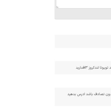
لندکروز 3افدارید
ها سالم بدون تصادف باشد ادرس بدهید