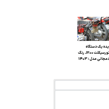
یده یک دستگاه
موتورسیکلت J200 رنگ
دمجانی مدل : 1403