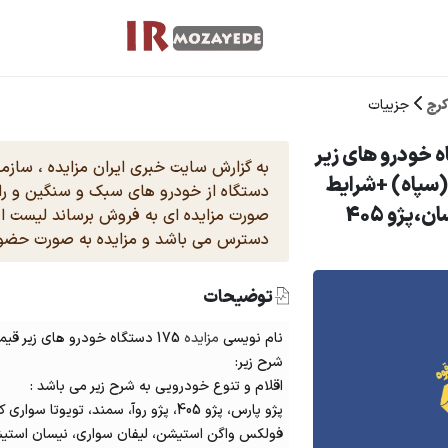
رج
جزییات
ایده 175 دستگاه خودرو های زیر
سپاه) +شرایط
دستگاه از خودرو های سبک و سنگین و را
:تویوتا هایلوکس،کشنده،نیسان،پژو 405
صورت مزایده ای به فروش برساند لیست اقل
دسترس می باشد و مزایده به صورت حضور
توضیحات
نام نویسی
مزایده
175 دستگاه خودرو های زیر قیمت سنددار سبک و سنگین (
شرح زیر:
اقلام و تنوع خودرویی به شرح زیر می باشد :
پژو پارس، پژو 405، پژو روآ، سمند، تویوتا سواری کریسیدا، جیپ سواری کا ام، جیپ سفیر،
فولکس واگن استیشن، لیفان سواری، نیسان استیشن 