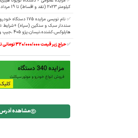
✅ مزایده عمومی 6 دستگاه تویوت
کیلومتر 2023 (نقد و اقساط) تا 19 مرداد 1405
✅ نام نویسی مزایده 175 دس
سنددار سبک و سنگین (سپاه) +شرایط :تو
هایلوکس،کشنده،نیسان،پژو 405 ،جیپ و
✅
حراج زیر قیمت 320/000/000 تومانی تیبا 2 مدل 97
مشاهده آدرس