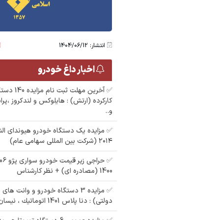
انتشار: 1404/06/12
اخبار داغ خودرو
✅ آخرین مهلت
کارکرده (ارتش) : هایلوکس و لندکروز ،پرا
و..
✅ مزایده یک دستگاه خودرو هیوندای الن
۲۰۱۴ (شرکت بین المللی سهامی عام)
1400 (مصادره ای) + نظر کارشناس
✅ مزایده 3 دستگاه خودرو و وانت ه
دولتی) : دنا پلاس 1401 اتوماتيك ، نیسان دیزلی 95