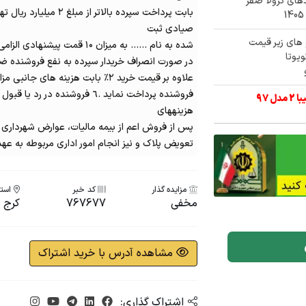
ا هیبریدهای کرولا صفر
بابت پرداخت سپرده بالاتر 
صیادی ثبت
تگاه خودرو های زیر قیمت
شده به نام ...... به میزان ۱۰ قمت پیشنهادی الزامی است
یوتا
در صورت انصراف خریدار سپرده به نفع فروشنده ضبط خواهد شد. ۵۷
علاوه بر قیمت خرید ۲٪ بابت هزینه های جانبی مزایده و ۱۰ پایت مالیات بر ارزش افزوده به
فروشنده پرداخت نماید .٦ فروشنده د
هزینههای
پس از فروش اعم از بیمه مالیات، عوارض شهرداری د
تعویض پلاک و نیز انجام امور اداری مربوطه به عهد
مزایده گذار
کد خبر
استا
مخفی
767677
کرج
مشاهده آدرس با خرید اشتراک
اشتراک گذاری: