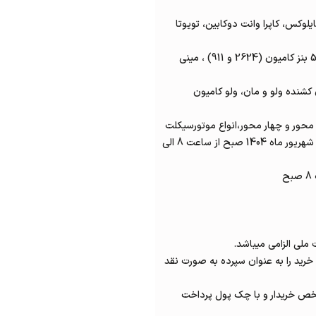
یلوکس، کاپرا وانت دوکابین، تویوتا
و آمبولانس F175، اتوبوس مان،بنز مینی بوس 508 بنز کامیون (2624 و 911) ، مینی
، بنز کامیون کشنده 2628،کامیون کشنده ولو و مان، ولو کامیون
حور و چهار محور،انواع موتورسیکلت
زمان بازدید مزایده روزهای شنبه و یکشنبه 15 و 16 شهریور ماه 1404 صبح از ساعت 8 الی
ملی الزامی میباشد.
است به محض برنده شدن ۱۰ قیمت خرید را به عنوان سپرده به صورت نقد
خص خریدار و با چک پول پرداخت