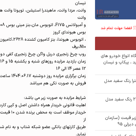
نیسان
وانت، مزدا وانت، ماهیندرا استیشن، تویوتا وانت ها
وانت
انقضا: مهلت تمام شد
بوس هیوندای کروز
، اتوبوس هیوندا
N10،برف
روب چرخ زنجیری دریل واگن چرخ زنجیری کفی دو م
 ثبت نام مزایده 140 دستگاه انواع خودرو های
ید ، پیکاپ و نیسان
12 عصر 14 الی 16
زمان برگزاری مزایده روز دوشنبه 1404.06.17 ساعت 8 صبح
ترا رنگ سفید مدل
فروش به صورت تکی هم میباشد
شرایط مزایده به صورت زیر می باشد:
✅ حراجی زیر قیمت خودرو سواری پژو 206 رنگ سفید مدل
اهلیت قانونی خریدار همراه داشتن اصل و کپی کارت 
خریدار موظف 
ای زیر قیمت (سازمان
از
طریق کارتهای بانکی عضو شبکه شتاب و به نام ش
نماید.